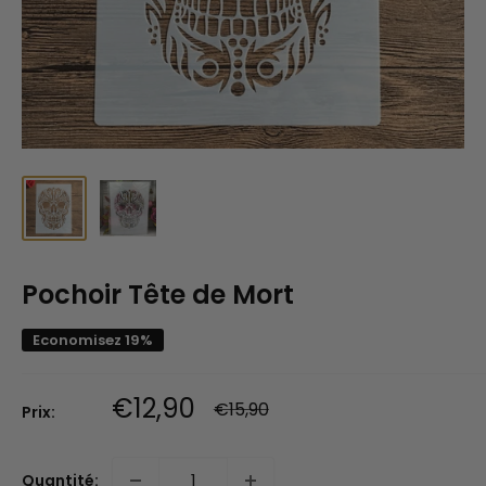
Pochoir Tête de Mort
Economisez 19%
Prix
€12,90
Prix
€15,90
Prix:
normal
réduit
Quantité: