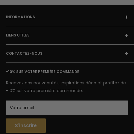
!
INFORMATIONS
À Propos
LIENS UTILES
Blog Street Art
Politique de Retour
FAQ
Mentions Légales & CGU
CONTACTEZ-NOUS
Avis clients
Conditions Générales de Vente
Suivi de colis
E-mail: contact@street-art-galerie.com
Nous contacter
-10% SUR VOTRE PREMIÈRE COMMANDE
7 jours sur 7
Semaine : 9h-18h | Week-end 9h-12h
Recevez nos nouveautés, inspirations déco et profitez de
-10% sur votre première commande.
Votre email
S'inscrire