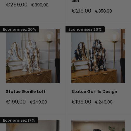
ciel
Prix
€299,00
Prix
€399,00
réduit
normal
Prix
€219,00
Prix
€358,90
réduit
normal
Economisez 20%
Economisez 20%
Statue Gorille Loft
Statue Gorille Design
Prix
Prix
€199,00
€199,00
Prix
Prix
€249,00
€249,00
réduit
normal
réduit
normal
Economisez 17%