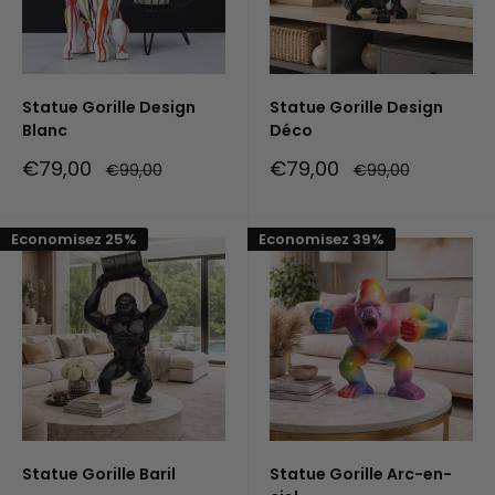
Statue Gorille Design
Statue Gorille Design
Blanc
Déco
Prix
Prix
€79,00
€79,00
Prix
Prix
€99,00
€99,00
réduit
normal
réduit
normal
Economisez 25%
Economisez 39%
Statue Gorille Baril
Statue Gorille Arc-en-