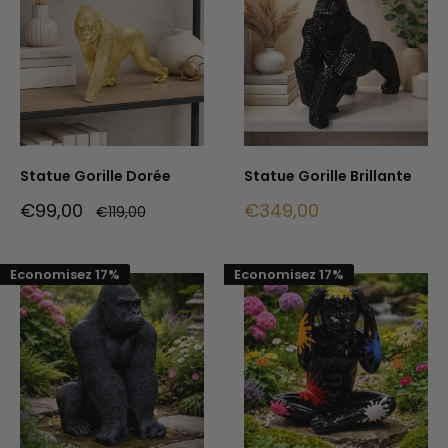
Statue Gorille Dorée
Statue Gorille Brillante
Prix
Prix
€99,00
€349,00
Prix
€119,00
réduit
normal
réduit
Economisez 17%
Economisez 17%