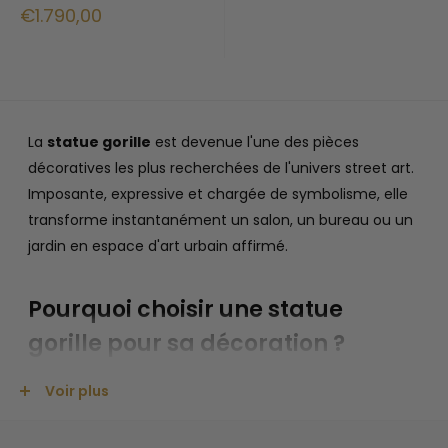
Prix
€1.790,00
réduit
La
statue gorille
est devenue l'une des pièces
décoratives les plus recherchées de l'univers street art.
Imposante, expressive et chargée de symbolisme, elle
transforme instantanément un salon, un bureau ou un
jardin en espace d'art urbain affirmé.
Pourquoi choisir une statue
gorille pour sa décoration ?
Le gorille est l'un des animaux les plus puissants et les
Voir plus
plus expressifs qui soit. Dans l'univers du street art et de
la déco contemporaine, il incarne la force, l'intelligence