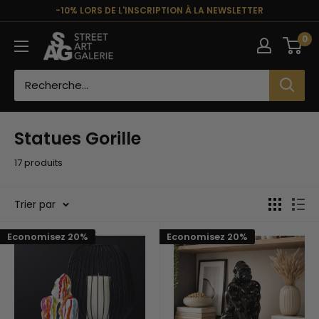
Passer
-10% LORS DE L'INSCRIPTION À LA NEWSLETTER
au
Street
0
contenu
Art
Galerie
Statues Gorille
17 produits
Trier par
Economisez 20%
Economisez 20%