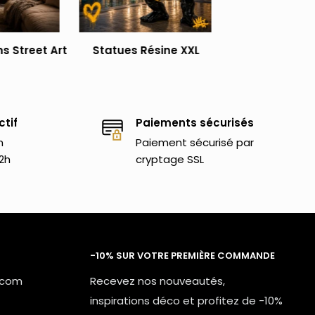
s Street Art
Statues Résine XXL
ctif
Paiements sécurisés
h
Paiement sécurisé par
2h
cryptage SSL
-10% SUR VOTRE PREMIÈRE COMMANDE
.com
Recevez nos nouveautés,
inspirations déco et profitez de -10%