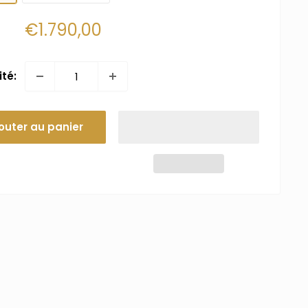
Prix
€1.790,00
réduit
té:
outer au panier