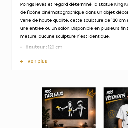
Poings levés et regard déterminé, la statue King 
de l'icône cinématographique dans un objet décora
verre de haute qualité, cette sculpture de 120 cm 
une entrée ou un salon. Disponible en plusieurs fin
mesure, aucune sculpture n'est identique.
Hauteur
: 120 cm
Longueur
: 105 cm
Voir plus
Largeur
: 65 cm
Matière
: fibre de verre
Couleurs disponibles
: blanc, blanc graffiti(c
Usage : intérieur et extérieur
Résistance : UV, pluie et gel
Fabriqué sur mesure — délai de confection d'env
livraison