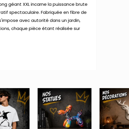
Kong géant XXL incarne la puissance brute
tif spectaculaire. Fabriquée en fibre de
s'impose avec autorité dans un jardin,
itions, chaque pièce étant réalisée sur
oulée unique pour chaque pièce)
iron 1 mois suivi de 2 semaines de