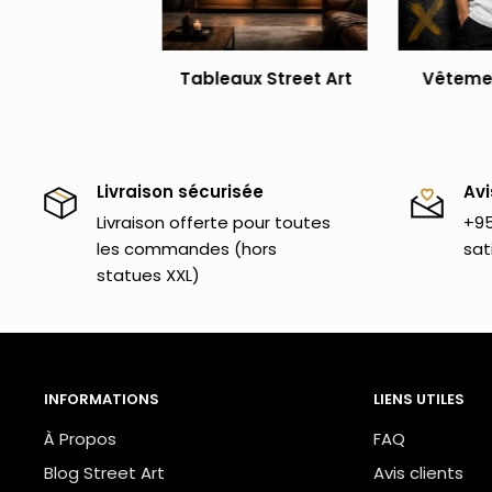
Paiement en plusieurs fois disponible par virem
Livraison gratuite en France métropolitaine, Bel
Tableaux Street Art
Vêtemen
Pour plus de personnalisations / couleurs, contac
galerie.com
Livraison sécurisée
Avi
Découvrez l'ensemble de notre collection de
statu
Livraison offerte pour toutes
+95
sculptures grandeur nature qui marqueront les espr
les commandes (hors
sat
statues XXL)
INFORMATIONS
LIENS UTILES
À Propos
FAQ
Blog Street Art
Avis clients