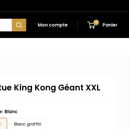
0
Mon compte
Panier
tue King Kong Géant XXL
e:
Blanc
c
Blanc graffiti