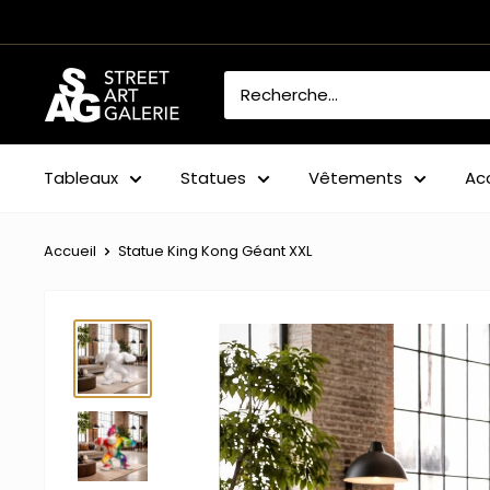
Passer
au
contenu
Street
Art
Galerie
Tableaux
Statues
Vêtements
Ac
Accueil
Statue King Kong Géant XXL