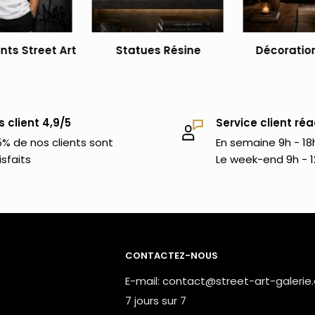
ent
gique et Suisse
ts Street Art
Statues Résine
Décoration
tez-nous à
contact@street-art-
s client 4,9/5
Service client réa
es extérieur XXL
pour trouver d'autres
% de nos clients sont
En semaine 9h - 18
its.
isfaits
Le week-end 9h - 1
CONTACTEZ-NOUS
E-mail: contact@street-art-galerie
7 jours sur 7