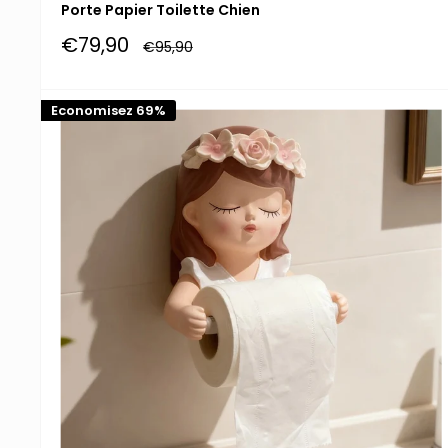
Porte Papier Toilette Chien
Prix
€79,90
Prix
€95,90
réduit
normal
Economisez 69%