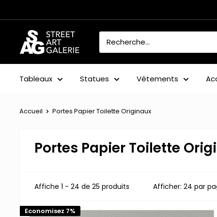
Passer
au
contenu
Street
Art
Galerie
Tableaux
Statues
Vêtements
Ac
Accueil
Portes Papier Toilette Originaux
Portes Papier Toilette Ori
Affiche 1 - 24 de 25 produits
Afficher: 24 par p
Economisez 7%