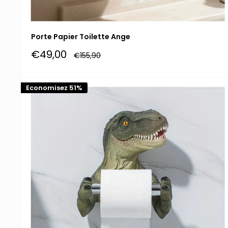
Porte Papier Toilette Ange
Prix
€49,00
Prix
€155,90
réduit
normal
Economisez 51%