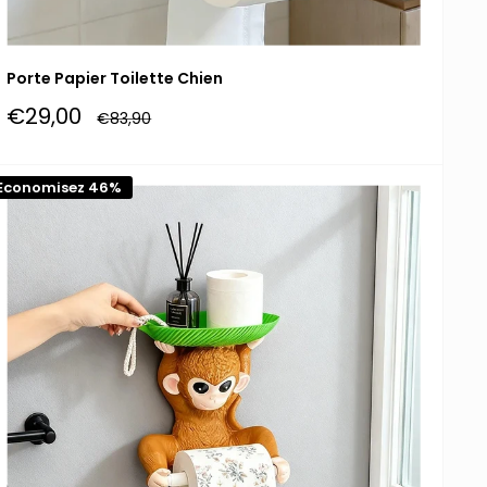
Porte Papier Toilette Chien
Prix
€29,00
Prix
€83,90
réduit
normal
Economisez 46%