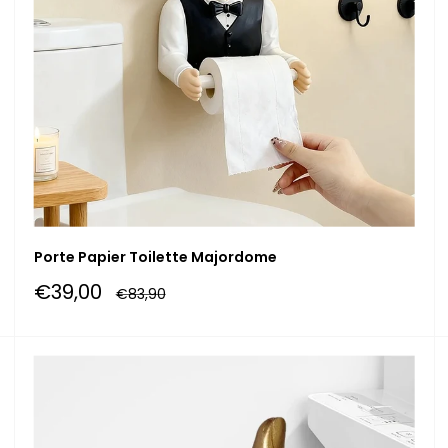
Porte Papier Toilette Majordome
Prix
€39,00
Prix
€83,90
réduit
normal