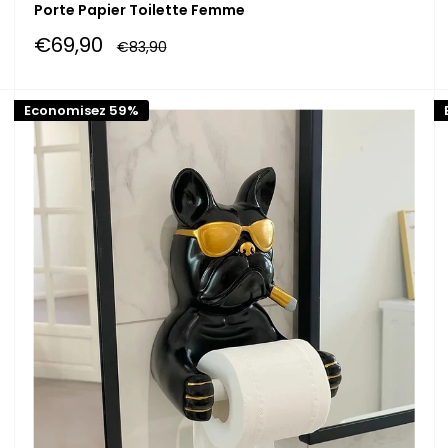
Porte Papier Toilette Femme
Prix
€69,90
Prix
€83,90
réduit
normal
Economisez 59%