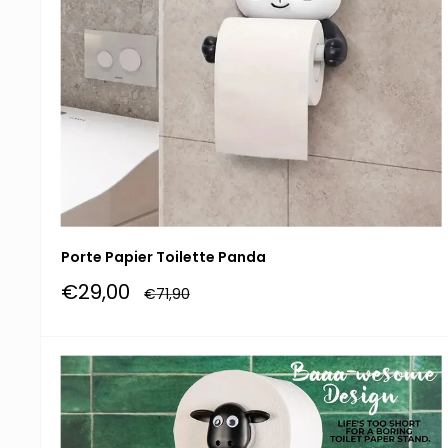
Porte Papier Toilette Panda
Prix
€29,00
Prix
€71,90
réduit
normal