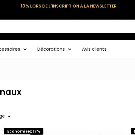
-10% LORS DE L'INSCRIPTION À LA NEWSLETTER
cessoires
Décorations
Avis clients
ginaux
age
Economisez 17%