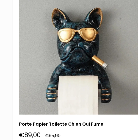
Porte Papier Toilette Chien Qui Fume
Prix
€89,00
Prix
€95,90
normal