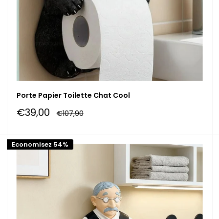
Porte Papier Toilette Chat Cool
Prix
€39,00
Prix
€107,90
réduit
normal
Economisez 54%