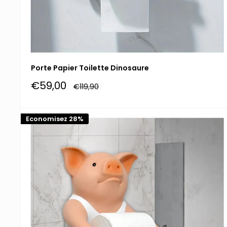
Porte Papier Toilette Dinosaure
Prix
€59,00
Prix
€119,90
réduit
normal
Economisez 28%