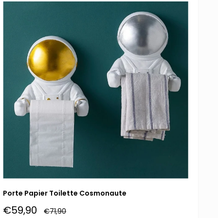
Porte Papier Toilette Cosmonaute
Prix
€59,90
Prix
€71,90
normal