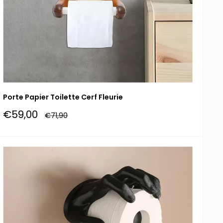
Porte Papier Toilette Cerf Fleurie
Prix
€59,00
Prix
€71,90
réduit
normal