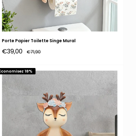
Porte Papier Toilette Singe Mural
Prix
€39,00
Prix
€71,90
réduit
normal
Economisez 18%