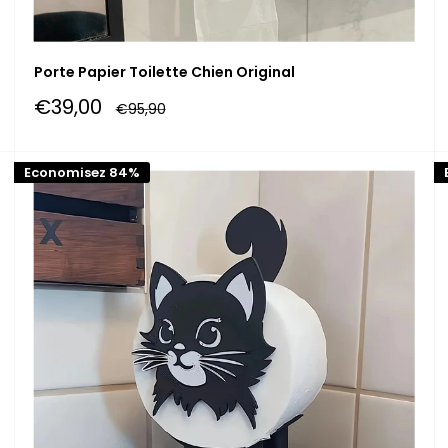
Porte Papier Toilette Chien Original
Prix
€39,00
Prix
€95,90
réduit
normal
Economisez 84%