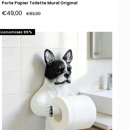
Porte Papier Toilette Mural Original
Prix
€49,00
Prix
€83,90
réduit
normal
Economisez 65%