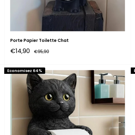
Porte Papier Toilette Chat
Prix
€14,90
Prix
€95,90
réduit
normal
Economisez 64%