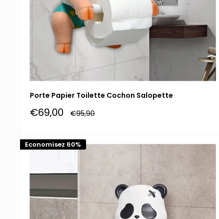
Porte Papier Toilette Cochon Salopette
Prix
€69,00
Prix
€95,90
réduit
normal
Economisez 60%