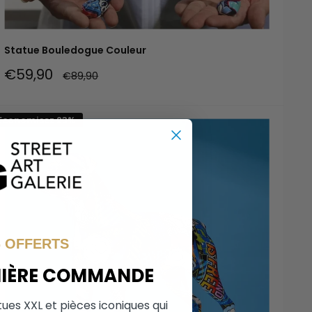
Statue Bouledogue Couleur
Prix
€59,90
Prix
€89,90
réduit
normal
Economisez 23%
% OFFERTS
MIÈRE COMMANDE
tues XXL et pièces iconiques qui