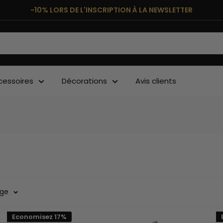
-10% LORS DE L'INSCRIPTION À LA NEWSLETTER
cessoires
Décorations
Avis clients
age
Economisez 17%