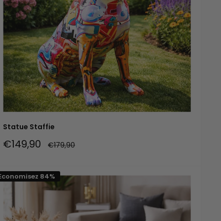
Statue Staffie
Prix
€149,90
Prix
€179,90
réduit
normal
Economisez 84%