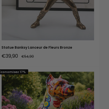
Statue Banksy Lanceur de Fleurs Bronze
Prix
€39,90
Prix
€54,90
réduit
normal
Economisez 17%