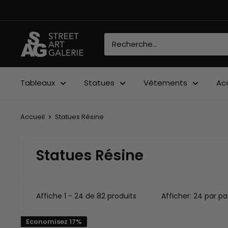
Passer
au
contenu
Street
Art
Galerie
Tableaux
Statues
Vêtements
Ac
Accueil
Statues Résine
Statues Résine
Affiche 1 - 24 de 82 produits
Afficher: 24 par p
Economisez 17%