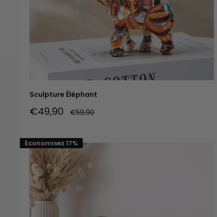
Sculpture Éléphant
Prix
€49,90
Prix
€59,90
réduit
normal
Economisez 17%