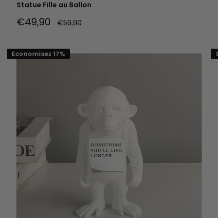
Statue Fille au Ballon
Prix
€49,90
Prix
€59,90
réduit
normal
Economisez 17%