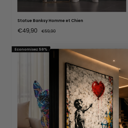
Statue Banksy Homme et Chien
Prix
€49,90
Prix
€59,90
réduit
normal
Economisez 58%