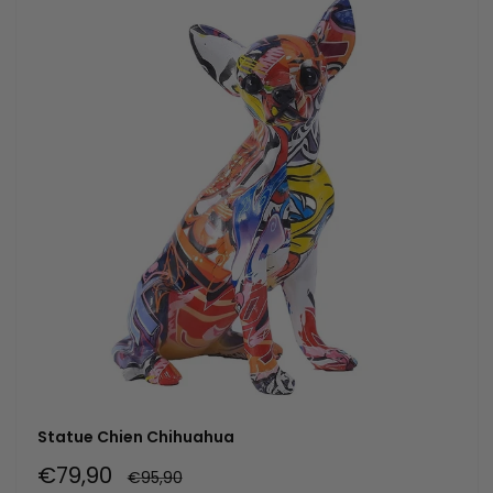
Statue Chien Chihuahua
Prix
€79,90
Prix
€95,90
normal