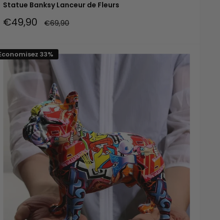
Statue Banksy Lanceur de Fleurs
Prix
€49,90
Prix
€69,90
réduit
normal
Economisez 33%