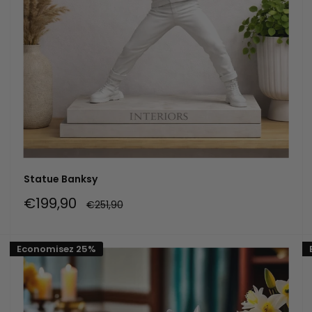
Statue Banksy
Prix
€199,90
Prix
€251,90
réduit
normal
Economisez 25%