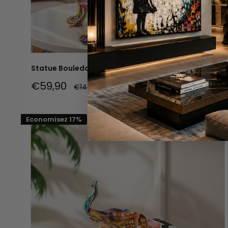
Statue Bouledogue Coloré
Prix
€59,90
Prix
€143,90
réduit
normal
Economisez 17%