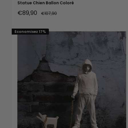
Statue Chien Ballon Coloré
Prix
€89,90
Prix
€107,90
réduit
normal
Economisez 17%