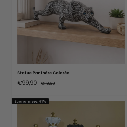
Statue Panthère Colorée
Prix
€99,90
Prix
€119,90
réduit
normal
Economisez 41%