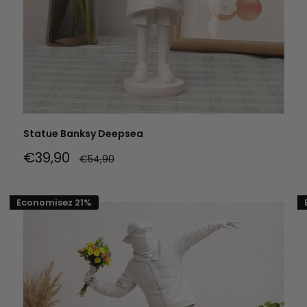
Statue Banksy Deepsea
Prix
€39,90
Prix
€54,90
réduit
normal
Economisez 21%