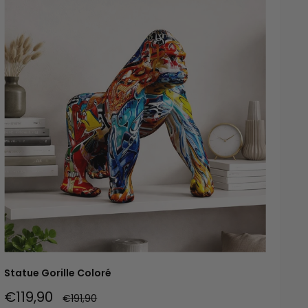
Statue Gorille Coloré
Prix
€119,90
Prix
€191,90
normal