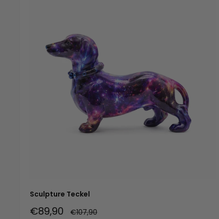
Sculpture Teckel
Prix
€89,90
Prix
€107,90
normal