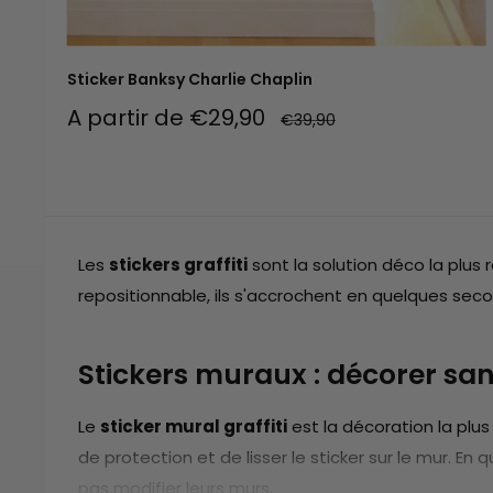
Sticker Banksy Charlie Chaplin
Prix
A partir de €29,90
Prix
€39,90
réduit
normal
Les
stickers graffiti
sont la solution déco la plus 
repositionnable, ils s'accrochent en quelques secon
Stickers muraux : décorer san
Le
sticker mural graffiti
est la décoration la plus 
de protection et de lisser le sticker sur le mur. E
pas modifier leurs murs.