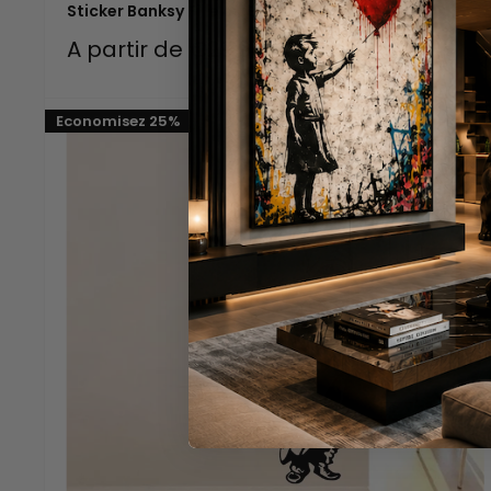
Sticker Banksy Fille au Ballon
Prix
A partir de €29,90
Prix
€39,90
réduit
normal
Economisez 25%