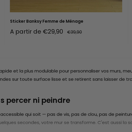
Sticker Banksy Femme de Ménage
Prix
A partir de €29,90
Prix
€39,90
réduit
normal
rapide et la plus modulable pour personnaliser vos murs, meub
des sur toute surface lisse et se retirent sans laisser de tr
s percer ni peindre
accessible qui soit — pas de vis, pas de clou, pas de peinture.
n quelques secondes, votre mur se transforme. C'est aussi la s