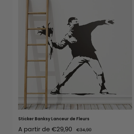
Sticker Banksy Lanceur de Fleurs
Prix
A partir de €29,90
Prix
€34,90
normal