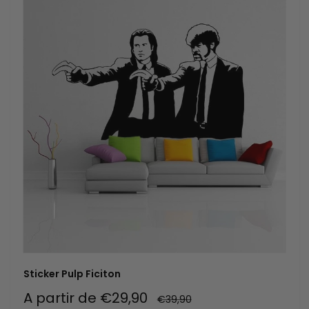
Sticker Pulp Ficiton
Prix
A partir de €29,90
Prix
€39,90
normal