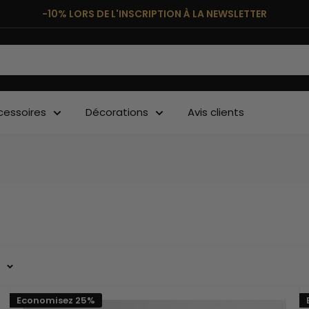
-10% LORS DE L'INSCRIPTION À LA NEWSLETTER
cessoires
Décorations
Avis clients
Economisez 25%