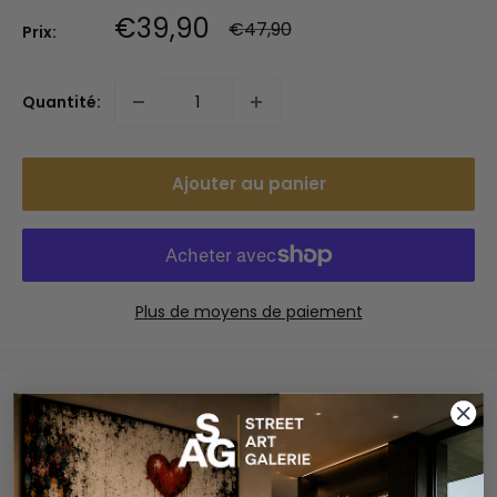
Prix
€39,90
Prix
€47,90
Prix:
normal
réduit
Quantité:
Ajouter au panier
Plus de moyens de paiement
Paiements sécurisés