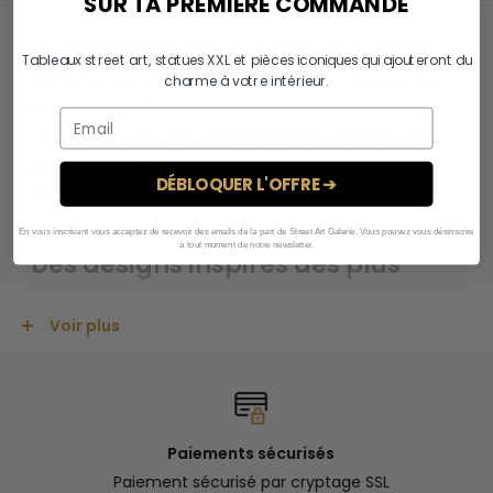
SUR TA PREMIÈRE COMMANDE
Les
coques street art
sont le moyen le plus simple
Tableaux street art, statues XXL et pièces iconiques qui ajouteront du
d'afficher votre style urbain au quotidien. Banksy, Alec
charme à votre intérieur.
Monopoly, graffiti ou pop art — chaque design est
imprimé sur une coque en silicone TPU antichoc qui
protège votre iPhone ou Samsung des rayures et des
DÉBLOQUER L'OFFRE ➔
chutes.
En vous inscrivant vous acceptez de recevoir des emails de la part de Street Art Galerie. Vous pouvez vous désinscrire
à tout moment de notre newsletter.
Des designs inspirés des plus
grands artistes urbains
Voir plus
Notre collection de
coques street art
reprend les
codes visuels de l'art urbain dans toute sa diversité.
Vous trouverez des reproductions des œuvres de
Banksy — la fillette au ballon, le Flower Thrower — et
Paiements sécurisés
d'Alec Monopoly avec ses personnages pop colorés.
Paiement sécurisé par cryptage SSL