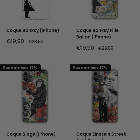
Coque Banksy (iPhone)
Coque Banksy Fille
Ballon (iPhone)
Prix
€19,90
Prix
€23,90
réduit
normal
Prix
€19,90
Prix
€23,90
réduit
normal
Economisez 17%
Economisez 17%
Coque Singe (iPhone)
Coque Einstein Street