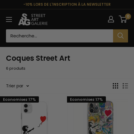
Passer
-10% LORS DE L'INSCRIPTION À LA NEWSLETTER
au
Street
0
contenu
Art
Galerie
Coques Street Art
6 produits
Trier par
Economisez 17%
Economisez 17%