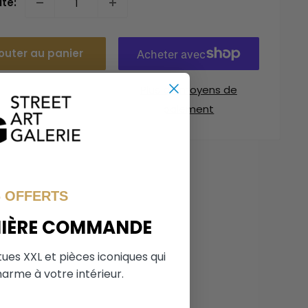
té:
outer au panier
Plus de moyens de
paiement
% OFFERTS
MIÈRE COMMANDE
tues XXL et pièces iconiques qui
arme à votre intérieur.