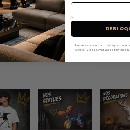
hocs et les rayures
'iPhone
DÉBLOQU
En vous inscrivant vous acceptez de recev
Galerie.
Vous pouvez vous désinscrire à 
e grâce à cette superbe
n style Street Art, ce
ook à ton Smartphone !
n esprit jeune est dynamique. Avec son
e permettra de montrer ta personnalité et