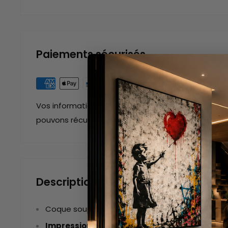
Paiements sécurisés
Vos informations de paiement sont gérées de man
pouvons récupérer votre numéro de carte bancair
Description
Coque souple en
silicone de haute qualité
Impression 3D :
impression de qualité, couleurs