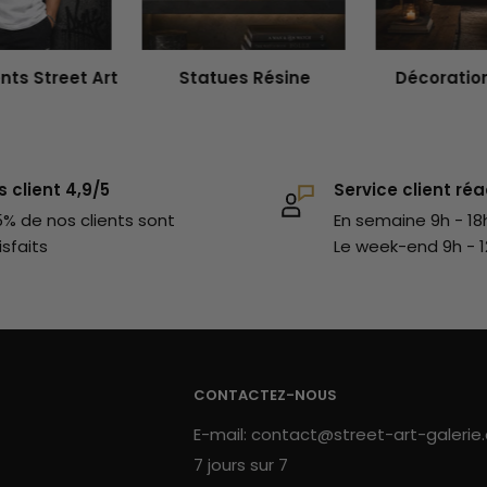
de silicone. Cette matière présente
 protège des chocs et des rayures du
ts Street Art
Statues Résine
Décoration
nnel.
pour varier les styles sur ton mobile !
llets
sans plus attendre ! Nous t'invitons
s client 4,9/5
Service client réa
treet art
pour ne pas en louper une
% de nos clients sont
En semaine 9h - 18
isfaits
Le week-end 9h - 1
CONTACTEZ-NOUS
E-mail: contact@street-art-galerie
7 jours sur 7