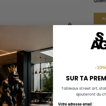
Quanti
Aj
ière sécurisée. Nous ne stockons ni ne
e.
-10
SUR TA PRE
Tableaux street art, sta
ajouteront du ch
Votre adresse email :
 chaudes et fidèles