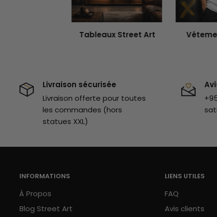
Cette coque de téléphone est fabriquée à partir 
plusieurs avantages : elle est antidérapante, elle
Tableaux Street Art
Vêtemen
quotidien et offre un confort d'utilisation exceptio
Tu peux également commander une deuxième coque 
Consulte notre
coque d'Alec Monopoly avec des Bi
Livraison sécurisée
Avi
également à regarder l'ensemble de nos
coques s
Livraison offerte pour toutes
+95
miette.
les commandes (hors
sat
statues XXL)
INFORMATIONS
LIENS UTILES
À Propos
FAQ
Blog Street Art
Avis clients