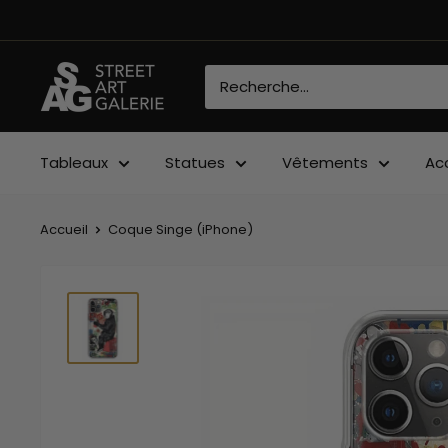
Passer
au
contenu
Street
Art
Galerie
Tableaux
Statues
Vêtements
Ac
Accueil
Coque Singe (iPhone)