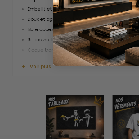
Embellit et protège ton téléphone
contre les c
Doux et agréable au toucher
Libre accès aux boutons et aux accessoires de l
Recouvre l'arrière et les bords du téléphone
Coque transparente
LIVRAISON OFFERTE
Voir plus
Décore et protège ton iPhon
Coque de Téléphone. Dans u
Singe donnera un nouveau l
La
coque singe
est faite pour tous ceux qui ont u
design coloré et original, cette coque d'iPhone t
de te distinguer des autres téléphones.