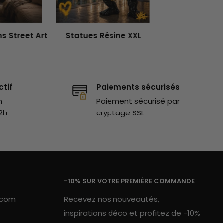
s Street Art
Statues Résine XXL
ctif
Paiements sécurisés
h
Paiement sécurisé par
2h
cryptage SSL
-10% SUR VOTRE PREMIÈRE COMMANDE
.com
Recevez nos nouveautés,
inspirations déco et profitez de -10%