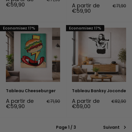
réduit
normal
€59,90
Prix
A partir de
Prix
€71,90
réduit
normal
€59,90
Economisez 17%
Economisez 17%
Tableau Cheeseburger
Tableau Banksy Joconde
Prix
Prix
A partir de
A partir de
Prix
Prix
€71,90
€82,90
réduit
normal
réduit
normal
€59,90
€69,00
Page 1 / 3
Suivant