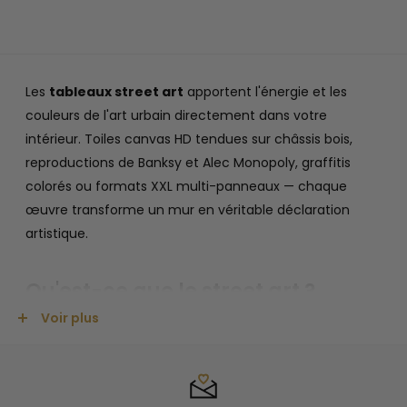
Les
tableaux street art
apportent l'énergie et les
couleurs de l'art urbain directement dans votre
intérieur. Toiles canvas HD tendues sur châssis bois,
reproductions de Banksy et Alec Monopoly, graffitis
colorés ou formats XXL multi-panneaux — chaque
œuvre transforme un mur en véritable déclaration
artistique.
Qu'est-ce que le street art ?
Voir plus
Le
street art
, ou art urbain, désigne toutes les formes
d'expression artistique réalisées dans l'espace public —
pochoirs, graffitis, tags, fresques murales ou collages.
Né dans les rues de New York dans les années 1970, il