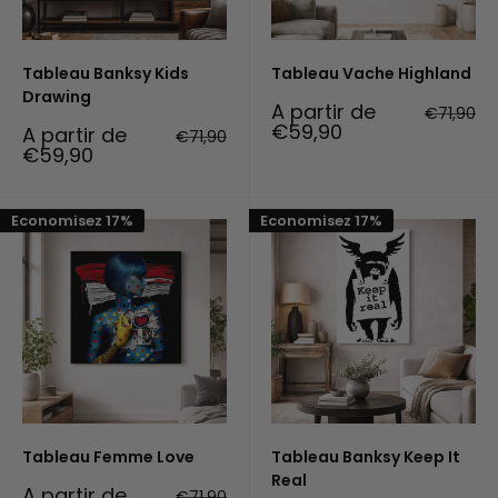
Tableau Banksy Kids
Tableau Vache Highland
Drawing
Prix
A partir de
Prix
€71,90
réduit
normal
€59,90
Prix
A partir de
Prix
€71,90
réduit
normal
€59,90
Economisez 17%
Economisez 17%
Tableau Femme Love
Tableau Banksy Keep It
Real
Prix
A partir de
Prix
€71,90