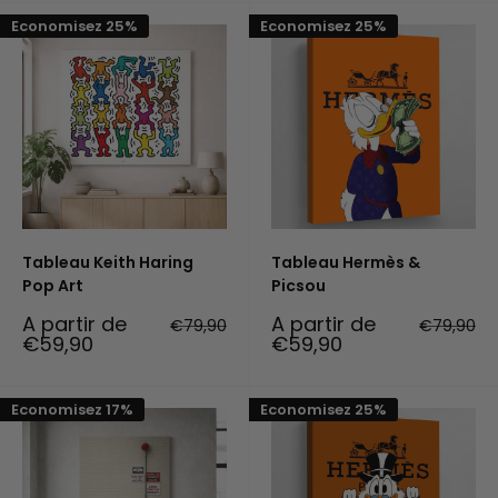
Economisez 25%
Economisez 25%
Tableau Keith Haring
Tableau Hermès &
Pop Art
Picsou
Prix
Prix
A partir de
A partir de
Prix
Prix
€79,90
€79,90
réduit
normal
réduit
normal
€59,90
€59,90
Economisez 17%
Economisez 25%