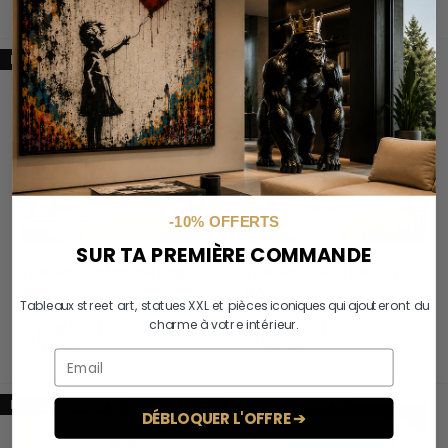
€59,90
€59,90
Economisez 25%
Economisez 25%
-10% OFFERTS
SUR TA PREMIÈRE COMMANDE
Tableau Goldorak Pop
Tableau Keith Haring
Art
Dog
Tableaux street art, statues XXL et pièces iconiques qui ajouteront du
Prix
Prix
A partir de
A partir de
charme à votre intérieur.
Prix
Prix
€79,90
€79,90
réduit
normal
réduit
normal
€59,90
€59,90
Economisez 17%
Economisez 17%
DÉBLOQUER L'OFFRE ➔