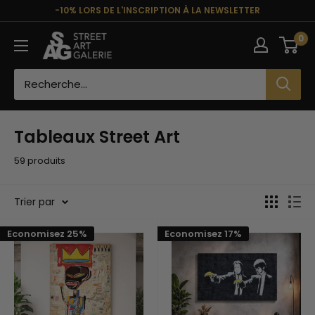
Passer
-10% LORS DE L'INSCRIPTION À LA NEWSLETTER
au
Street
0
contenu
Art
Galerie
Tableaux Street Art
59 produits
Trier par
Economisez 25%
Economisez 17%