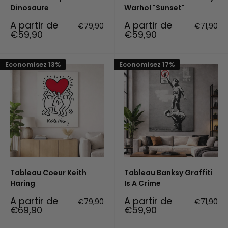
Dinosaure
Warhol "Sunset"
Prix
Prix
A partir de
A partir de
Prix
Prix
€79,90
€71,90
réduit
normal
réduit
normal
€59,90
€59,90
Economisez 13%
Economisez 17%
Tableau Coeur Keith
Tableau Banksy Graffiti
Haring
Is A Crime
Prix
Prix
A partir de
A partir de
Prix
Prix
€79,90
€71,90
réduit
normal
réduit
normal
€69,90
€59,90