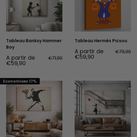
Tableau Banksy Hammer
Tableau Hermès Picsou
Boy
Prix
A partir de
Prix
€79,90
réduit
normal
€59,90
Prix
A partir de
Prix
€71,90
réduit
normal
€59,90
Economisez 17%