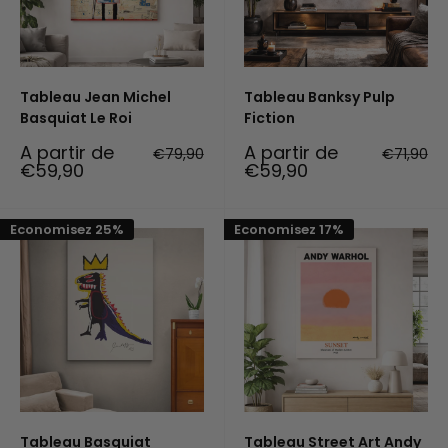
Tableau Jean Michel
Tableau Banksy Pulp
Basquiat Le Roi
Fiction
Prix
Prix
A partir de
A partir de
Prix
Prix
€79,90
€71,90
réduit
normal
réduit
normal
€59,90
€59,90
Economisez 25%
Economisez 17%
Tableau Basquiat
Tableau Street Art Andy