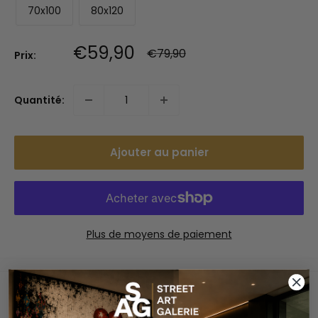
70x100
80x120
Prix
€59,90
Prix
€79,90
Prix:
normal
réduit
Quantité:
Ajouter au panier
Plus de moyens de paiement
Paiements sécurisés