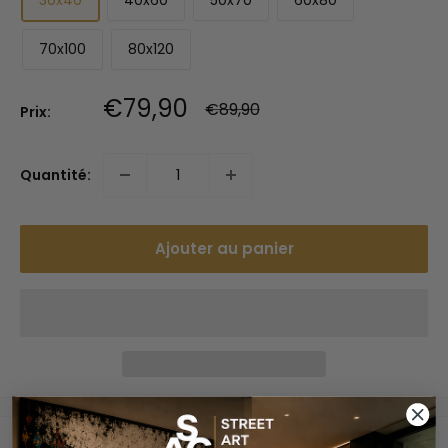
70x100
80x120
Prix
€79,90
Prix
€89,90
Prix:
normal
réduit
Quantité:
Ajouter au panier