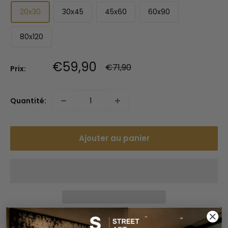
20x30
30x45
45x60
60x90
80x120
Prix
€59,90
Prix
€71,90
Prix:
normal
réduit
Quantité:
Ajouter au panier