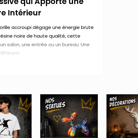
ssive qui Apporte une
e Intérieur
rille accroupi dégage une énergie brute
sine noire de haute qualité, cette
un salon, une entrée ou un bureau. Une
différent.
ueur) x 36,5 cm (largeur)
es gorille
pour trouver d'autres
térieur.