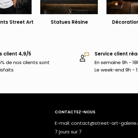
ts Street Art
Statues Résine
Décoration
s client 4,9/5
Service client réa
% de nos clients sont
En semaine 9h - 18
isfaits
Le week-end 9h - 1
CONTACTEZ-NOUS
E-mail: contact@street-art-galerie
7 jours sur 7