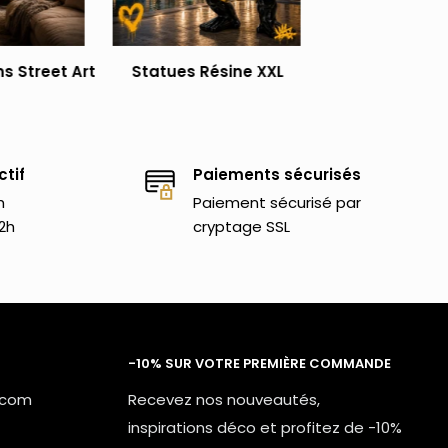
s Street Art
Statues Résine XXL
ctif
Paiements sécurisés
h
Paiement sécurisé par
2h
cryptage SSL
-10% SUR VOTRE PREMIÈRE COMMANDE
.com
Recevez nos nouveautés,
inspirations déco et profitez de -10%