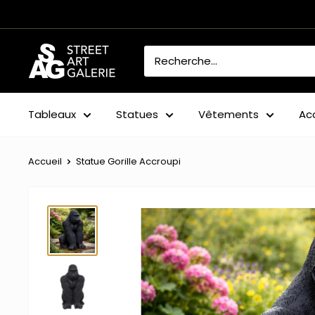
Passer
au
contenu
Street
Art
Galerie
Tableaux
Statues
Vêtements
Ac
Accueil
Statue Gorille Accroupi