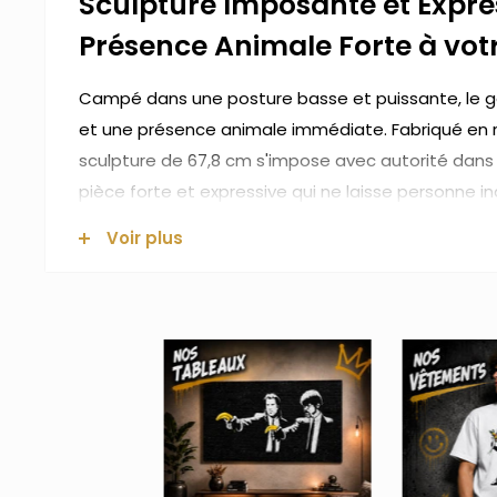
Sculpture Imposante et Expre
Présence Animale Forte à votr
Campé dans une posture basse et puissante, le go
et une présence animale immédiate. Fabriqué en ré
sculpture de 67,8 cm s'impose avec autorité dans 
pièce forte et expressive qui ne laisse personne in
Dimensions
: 67,8 cm (hauteur) x 45,5 cm (long
Voir plus
Poids
: 6,1 kg
Matière
: résine
Couleur : noir
Usage : intérieur
Découvrez l'ensemble de notre collection de
statu
sculptures qui apporteront du caractère à votre in