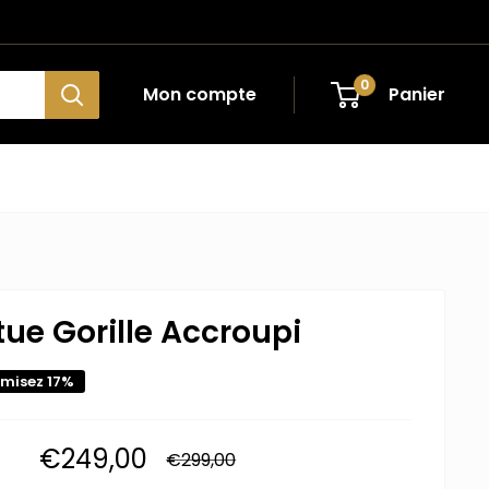
0
Mon compte
Panier
tue Gorille Accroupi
misez 17%
Prix
€249,00
Prix
€299,00
normal
réduit