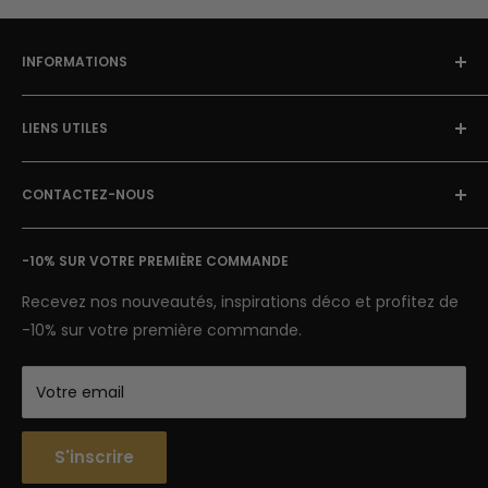
INFORMATIONS
À Propos
LIENS UTILES
Blog Street Art
Politique de Retour
FAQ
Mentions Légales & CGU
CONTACTEZ-NOUS
Avis clients
Conditions Générales de Vente
Suivi de colis
E-mail: contact@street-art-galerie.com
Nous contacter
-10% SUR VOTRE PREMIÈRE COMMANDE
7 jours sur 7
Semaine : 9h-18h | Week-end 9h-12h
Recevez nos nouveautés, inspirations déco et profitez de
-10% sur votre première commande.
Votre email
S'inscrire