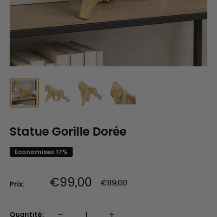
Statue Gorille Dorée
Economisez 17%
Prix
€99,00
Prix
€119,00
Prix:
normal
réduit
Quantité: