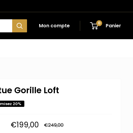
0
Mon compte
Panier
tue Gorille Loft
misez 20%
Prix
€199,00
Prix
€249,00
normal
réduit