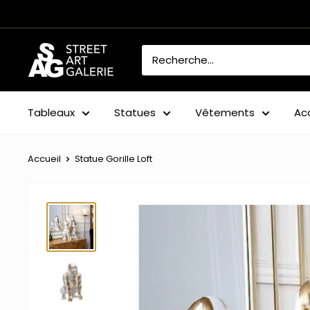
Passer
au
contenu
Street
Art
Galerie
Tableaux
Statues
Vêtements
Ac
Accueil
Statue Gorille Loft