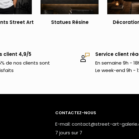
ts Street Art
Statues Résine
Décoration
s client 4,9/5
Service client réa
% de nos clients sont
En semaine 9h - 18
isfaits
Le week-end 9h - 1
CONTACTEZ-NOUS
E-mail: contact@street-art-galerie
7 jours sur 7