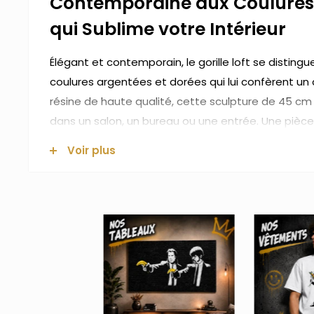
Contemporaine aux Coulures 
qui Sublime votre Intérieur
Élégant et contemporain, le gorille loft se disting
coulures argentées et dorées qui lui confèrent un 
résine de haute qualité, cette sculpture de 45 cm
dans un salon, un bureau ou une entrée. Une pièce 
pour les intérieurs modernes.
Voir plus
Dimensions
: 45 cm (hauteur) x 29,5 cm (longue
Poids
: 3,1 kg
Matière
: résine
Couleur : blanc avec coulures argentées et dor
Usage : intérieur
Découvrez l'ensemble de notre collection de
statu
sculptures qui apporteront du caractère à votre in