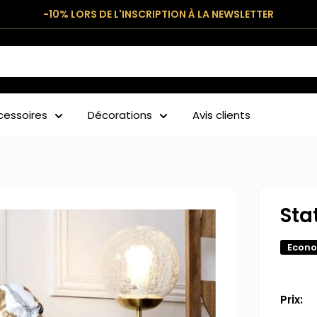
-10% LORS DE L'INSCRIPTION À LA NEWSLETTER
cessoires
Décorations
Avis clients
Sta
Econo
Prix: