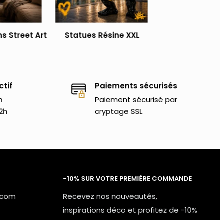
s Street Art
Statues Résine XXL
ctif
Paiements sécurisés
h
Paiement sécurisé par
2h
cryptage SSL
-10% SUR VOTRE PREMIÈRE COMMANDE
.com
Recevez nos nouveautés,
inspirations déco et profitez de -10%