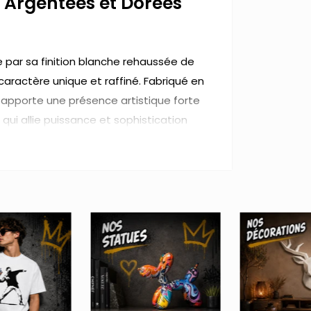
Argentées et Dorées
ue par sa finition blanche rehaussée de
caractère unique et raffiné. Fabriqué en
 apporte une présence artistique forte
qui allie puissance et sophistication
ur) x 28 cm (largeur)
ées
es gorille
pour trouver d'autres
térieur.