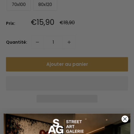
70x100
80x120
Prix
€15,90
Prix
€18,90
Prix:
normal
réduit
Quantité:
Ajouter au panier
Paiements sécurisés