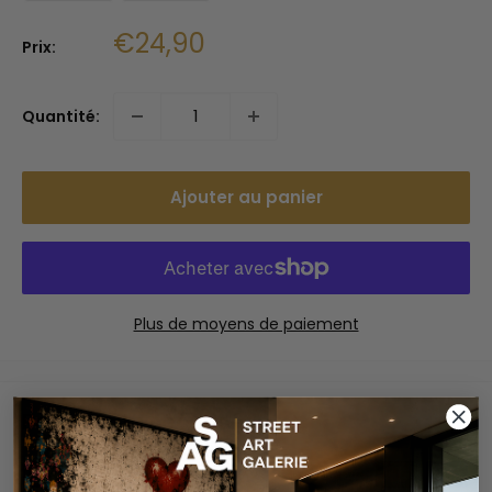
Prix
€24,90
Prix:
réduit
Quantité:
Ajouter au panier
Plus de moyens de paiement
Paiements sécurisés