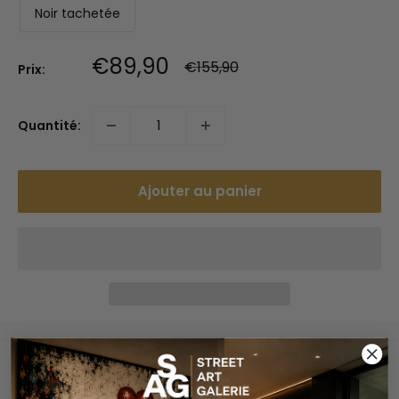
Noir tachetée
Prix
€89,90
Prix
€155,90
Prix:
normal
réduit
Quantité:
Ajouter au panier
Paiements sécurisés