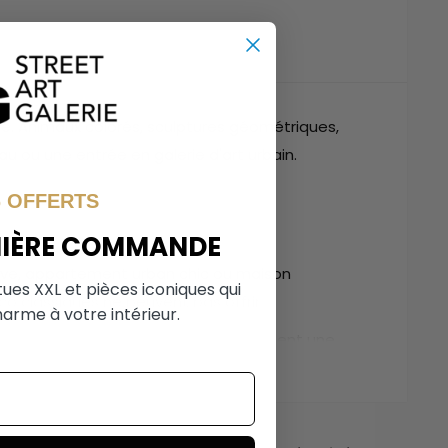
re. Animaux colorés, sculptures géométriques,
u ou une entrée en galerie d'art urbain.
% OFFERTS
MIÈRE COMMANDE
inave, appartement urban chic ou maison
tues XXL et pièces iconiques qui
o classiques ne peuvent pas offrir.
arme à votre intérieur.
 Plusieurs sculptures regroupées forment une
ollection de
statues résine XXL
qui propose des