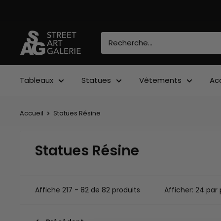
Passer
au
contenu
Street
Art
Galerie
Tableaux
Statues
Vêtements
Ac
Accueil
Statues Résine
Statues Résine
Affiche 217 - 82 de 82 produits
Afficher: 24 par