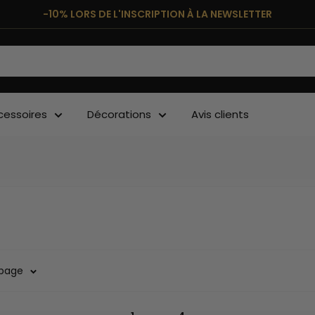
-10% LORS DE L'INSCRIPTION À LA NEWSLETTER
cessoires
Décorations
Avis clients
 page