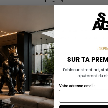
1
…
4
us original de donner du caractère à une décoration intérieu
 est unique et transforme instantanément un salon, un burea
-10
ur quel type de décoration ?
SUR TA PRE
s styles d'intérieur modernes — loft industriel, déco scand
Tableaux street art, sta
e touche d'originalité et de personnalité que les objets déc
ajouteront du ch
au sol, elles créent un point focal immédiat dans la pièce.
Votre adresse email :
ces extérieurs et les grandes dimensions, consultez notre c