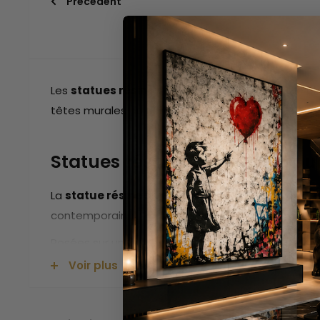
Précédent
Les
statues résine street art
sont le moyen le pl
têtes murales ou figurines graffiti — chaque pièce
Statues résine street art : po
La
statue résine street art
s'intègre dans tous le
contemporaine. Sa dimension artistique apporte un
Posées sur un meuble, une étagère ou directement 
collection cohérente et impactante. Pour les espa
Voir plus
formats de 1 à 3 mètres.