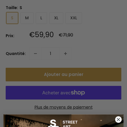
Taille:
S
S
M
L
XL
XXL
Prix
€59,90
Prix
€71,90
Prix:
normal
réduit
Quantité:
Ajouter au panier
Plus de moyens de paiement