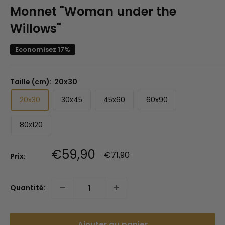
Monnet "Woman under the
Willows"
Economisez 17%
Taille (cm):
20x30
20x30
30x45
45x60
60x90
80x120
Prix
€59,90
Prix
€71,90
Prix:
normal
réduit
Quantité:
Ajouter au panier