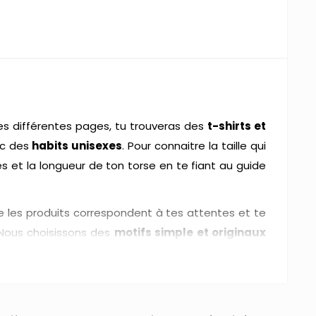
s différentes pages, tu trouveras des
t-shirts et
nc des
habits unisexes
. Pour connaitre la taille qui
 et la longueur de ton torse en te fiant au guide
 les produits correspondent à tes attentes et te
 Nous choisissons des
motifs simple et originaux
 vêtements durables, qui gardent leur authenticité
.