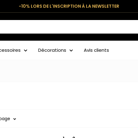
-10% LORS DE L'INSCRIPTION À LA NEWSLETTER
cessoires
Décorations
Avis clients
 page