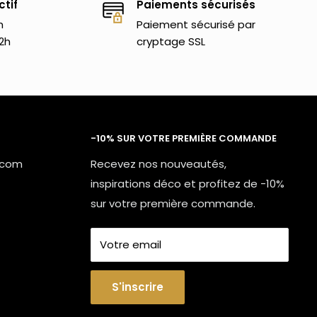
ctif
Paiements sécurisés
h
Paiement sécurisé par
2h
cryptage SSL
streetwear rejoint le street art par son mode de
rt urbain.
ketteurs et des skateurs californiens ainsi que des
les plus distinctifs et les plus emblématiques du
-10% SUR VOTRE PREMIÈRE COMMANDE
ier.
.com
Recevez nos nouveautés,
ent à un groupe culturel (comme par exemple les
inspirations déco et profitez de -10%
sur votre première commande.
Votre email
 motifs de la collection, tu pourras retrouver des
S'inscrire
Nous t'invitons à te rendre directement sur notre