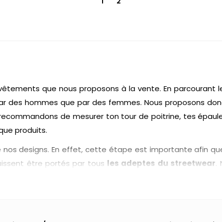
1
2
êtements que nous proposons à la vente. En parcourant le
s par des hommes que par des femmes. Nous proposons do
recommandons de mesurer ton tour de poitrine, tes épaules
aque produits.
nos designs. En effet, cette étape est importante afin que
uissent être portés par tous
les adeptes du streetwear
.
 décontracté et dans l'air du temps.
aisons attention aux matériaux utilisés. Nous proposons des
êtements à 30°C afin de maintenir l'habit dans un bon état