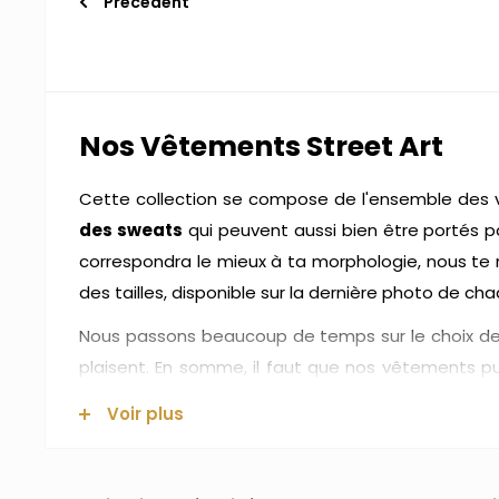
Précédent
Nos Vêtements Street Art
Cette collection se compose de l'ensemble des v
des sweats
qui peuvent aussi bien être porté
correspondra le mieux à ta morphologie, nous te 
des tailles, disponible sur la dernière photo de ch
Nous passons beaucoup de temps sur le choix de 
plaisent. En somme, il faut que nos vêtements p
pour que tu puisses adopter un style confortable,
Voir plus
Nous choisissons nos produits avec soin et nous f
au fil du temps. Nous recommandons de laver les v