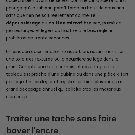
couleurs bien avant de se voir comme de la saleté. C'est
pour ça qu'un tableau paraît terne au bout de deux ans
sans que rien ne soit réellement abîmé. Le
dépoussiérage
au
chiffon microfibre
sec, passé en
gestes larges et légers du haut vers le bas, règle le
problème en trente secondes.
Un pinceau doux fonctionne aussi bien, notamment sur
une toile très texturée où la poussière se loge dans le
grain. Compte une fois par mois, et davantage si le
tableau est proche d'une cuisine ou dans une pièce à fort
passage. Un soin léger et régulier est bien plus sûr qu'un
grand décapage annuel qui sollicite trop les matériaux
d'un coup.
Traiter une tache sans faire
baver l'encre