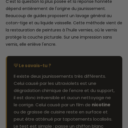
C'est la question la plus posée et la réponse honnête
dépend entièrement de l'origine du jaunissement.
Beaucoup de guides proposent un lavage général au
coton-tige et au liquide vaisselle. Cette méthode vient de
la restauration de peintures à l'huile vernies, où le vernis
protège la couche picturale. Sur une impression sans
vernis, elle enlève l'encre.
💡 Le savais-tu ?
Il existe deux jaunissements très différents.
Celui causé par les ultraviolets est une
dégradation chimique de l'encre et du support,
il est donc irréversible et aucun nettoyage ne
le corrige. Celui causé par un film de
nicotine
ou de graisse de cuisine reste en surface et
peut être atténué par tapotements localisés.
Le test est simple : passe un chiffon blanc