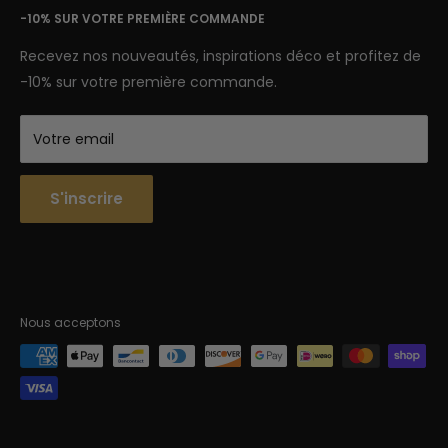
Nous contacter
-10% SUR VOTRE PREMIÈRE COMMANDE
7 jours sur 7
Semaine : 9h-18h | Week-end 9h-12h
Recevez nos nouveautés, inspirations déco et profitez de
-10% sur votre première commande.
Votre email
S'inscrire
Nous acceptons