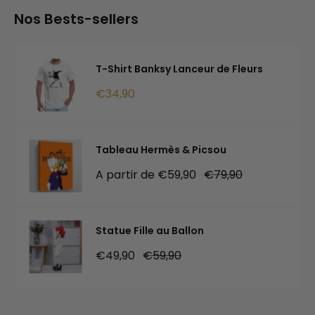
Nos Bests-sellers
T-Shirt Banksy Lanceur de Fleurs
Prix
€34,90
réduit
Tableau Hermès & Picsou
Prix
Prix
A partir de €59,90
€79,90
réduit
normal
Statue Fille au Ballon
Prix
Prix
€49,90
€59,90
réduit
normal