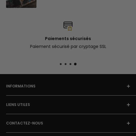
Paiements sécurisés
Paiement sécurisé par cryptage SSL
INFORMATIONS
À Propos
LIENS UTILES
Blog Street Art
Politique de Retour
FAQ
Mentions Légales & CGU
CONTACTEZ-NOUS
Avis clients
Conditions Générales de Vente
Suivi de colis
E-mail: contact@street-art-galerie.com