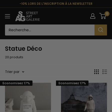
Passer
-10% LORS DE L'INSCRIPTION À LA NEWSLETTER
au
Street
0
contenu
Art
Galerie
Statue Déco
20 produits
Trier par
Economisez 17%
Economisez 17%