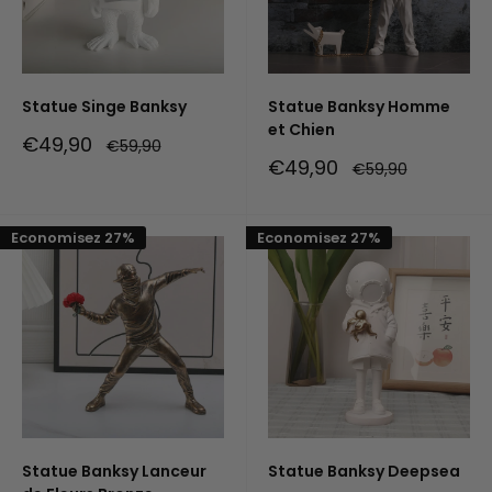
Statue Singe Banksy
Statue Banksy Homme
et Chien
Prix
€49,90
Prix
€59,90
réduit
normal
Prix
€49,90
Prix
€59,90
réduit
normal
Economisez 27%
Economisez 27%
Statue Banksy Lanceur
Statue Banksy Deepsea