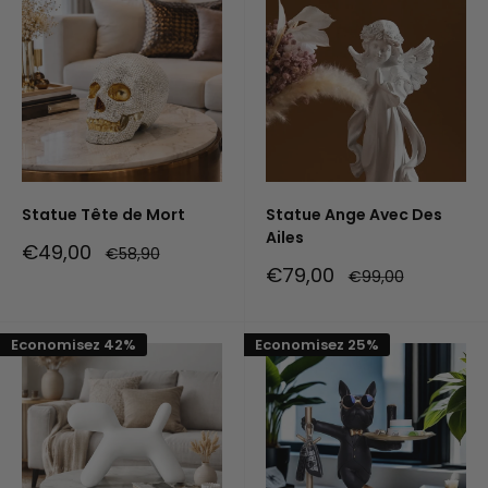
Statue Tête de Mort
Statue Ange Avec Des
Ailes
Prix
€49,00
Prix
€58,90
réduit
normal
Prix
€79,00
Prix
€99,00
réduit
normal
Economisez 42%
Economisez 25%