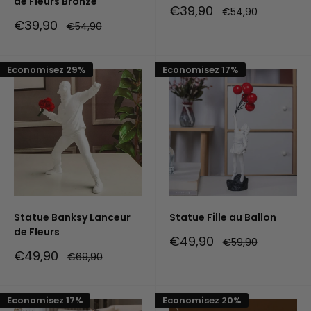
de Fleurs Bronze
Prix
€39,90
Prix
€54,90
réduit
normal
Prix
€39,90
Prix
€54,90
réduit
normal
Economisez 29%
Economisez 17%
Statue Banksy Lanceur
Statue Fille au Ballon
de Fleurs
Prix
€49,90
Prix
€59,90
réduit
normal
Prix
€49,90
Prix
€69,90
réduit
normal
Economisez 17%
Economisez 20%