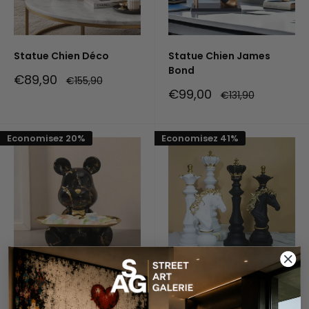
Statue Chien Déco
Statue Chien James
Bond
Prix
€89,90
Prix
€155,90
réduit
normal
Prix
€99,00
Prix
€131,90
réduit
normal
Economisez 20%
Economisez 41%
Statue Majordome
Statue Pions d'Échec
Prix
Prix
€79,90
A partir de
Prix
Prix