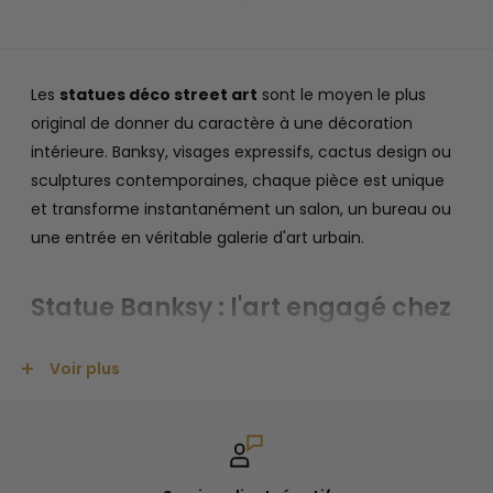
Les
statues déco street art
sont le moyen le plus
original de donner du caractère à une décoration
intérieure. Banksy, visages expressifs, cactus design ou
sculptures contemporaines, chaque pièce est unique
et transforme instantanément un salon, un bureau ou
une entrée en véritable galerie d'art urbain.
Statue Banksy : l'art engagé chez
vous
Voir plus
Les
statues Banksy
reprennent les personnages et les
univers iconiques du street artiste le plus célèbre au
monde. Rats, policiers, fillette au ballon, personnages au
pochoir, chaque pièce incarne l'esprit subversif et