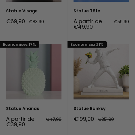
Statue Visage
Statue Tête
Prix
Prix
€69,90
A partir de
Prix
Prix
€83,90
€59,90
réduit
normal
réduit
normal
€49,90
Economisez 17%
Economisez 21%
Statue Ananas
Statue Banksy
Prix
Prix
A partir de
€199,90
Prix
Prix
€47,90
€251,90
réduit
normal
réduit
normal
€39,90