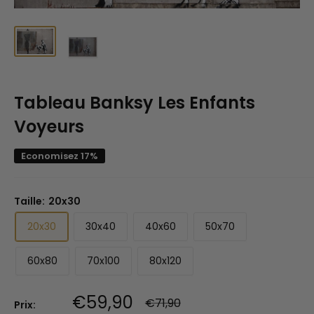
Tableau Banksy Les Enfants
Voyeurs
Economisez 17%
Taille:
20x30
20x30
30x40
40x60
50x70
60x80
70x100
80x120
Prix
€59,90
Prix
€71,90
Prix:
normal