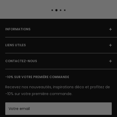
merveille dans ta décoration d'intérieur.
INFORMATIONS
À Propos
LIENS UTILES
Blog Street Art
Politique de Retour
FAQ
Mentions Légales & CGU
CONTACTEZ-NOUS
Avis clients
Conditions Générales de Vente
Suivi de colis
E-mail: contact@street-art-galerie.com
Nous contacter
-10% SUR VOTRE PREMIÈRE COMMANDE
7 jours sur 7
Semaine : 9h-18h | Week-end 9h-12h
Recevez nos nouveautés, inspirations déco et profitez de
-10% sur votre première commande.
Votre email