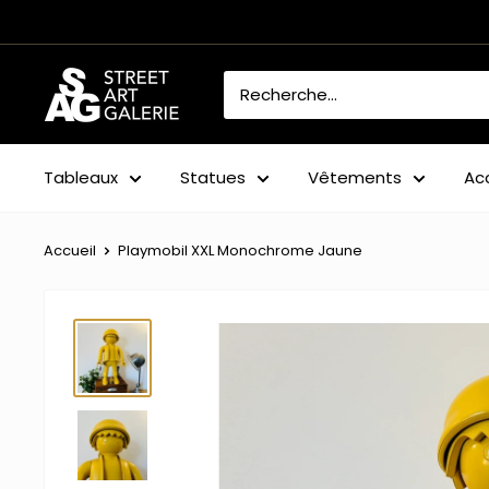
Passer
au
contenu
Street
Art
Galerie
Tableaux
Statues
Vêtements
Ac
Accueil
Playmobil XXL Monochrome Jaune