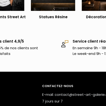
ts Street Art
Statues Résine
Décoration
s client 4,9/5
Service client réa
% de nos clients sont
En semaine 9h - 18
isfaits
Le week-end 9h - 1
CONTACTEZ-NOUS
E-mail: contact@street-art-galerie
7 jours sur 7