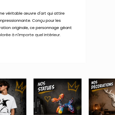
une véritable œuvre d'art qui attire
e impressionnante. Conçu pour les
ation originale, ce personnage géant
orée à n'importe quel intérieur.
 au style minimaliste de Playmobil.
, durable et résistant.
téristiques des Playmobil traditionnels à
llection que comme pièce décorative
ces de jeu.