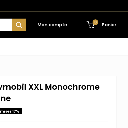
0
Mon compte
Panier
ymobil XXL Monochrome
une
misez 17%