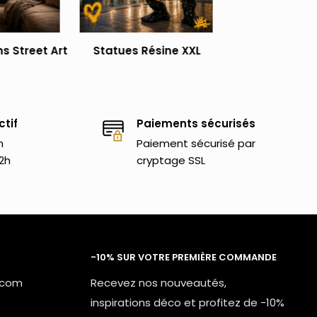
s Street Art
Statues Résine XXL
ctif
Paiements sécurisés
h
Paiement sécurisé par
2h
cryptage SSL
-10% SUR VOTRE PREMIÈRE COMMANDE
.com
Recevez nos nouveautés,
inspirations déco et profitez de -10%