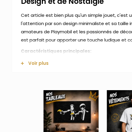
Design et de Nostalgie
Cet article est bien plus qu'un simple jouet, c'est 
l'attention par son design minimaliste et sa taill
amateurs de Playmobil et les passionnés de décor
est parfait pour apporter une touche ludique et col
Caractéristiques principales:
Taille:
65cm (hauteur) x 40cm (largeur)
Voir plus
Design Monochrome:
Entièrement jaune, fidèle
Matériel:
Fabriqué en plastique de haute qualité
Détails soignés:
Reproduit fidèlement les carac
plus grande échelle.
Usage:
Convient aussi bien comme objet de co
ludique pour les chambres d'enfants ou les espa