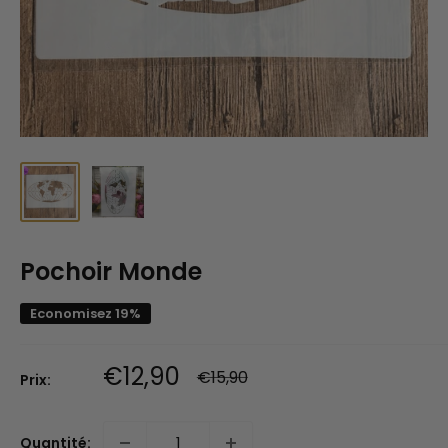
Pochoir Monde
Economisez 19%
Prix
€12,90
Prix
€15,90
Prix:
normal
réduit
Quantité: