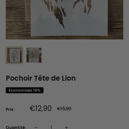
Pochoir Tête de Lion
Economisez 19%
Prix
€12,90
Prix
€15,90
Prix:
normal
réduit
Quantité: