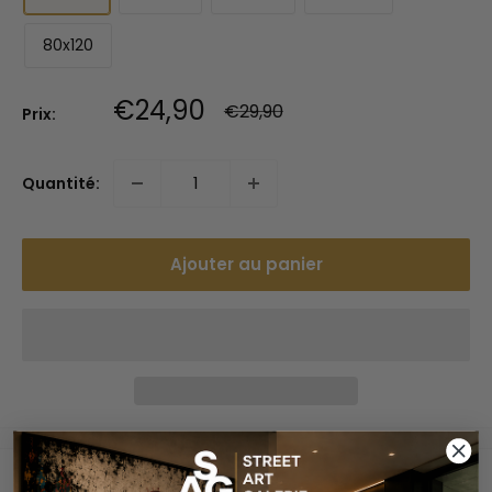
80x120
Prix
€24,90
Prix
€29,90
Prix:
normal
réduit
Quantité:
Ajouter au panier
Paiements sécurisés