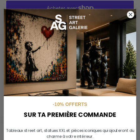
Plus de moyens de paiement
Paiements sécurisés
Vos informations de paiement sont gérées de manière
sécurisée. Nous ne stockons ni ne pouvons récupérer
-10% OFFERTS
votre numéro de carte bancaire.
SUR TA PREMIÈRE COMMANDE
Tableaux street art, statues XXL et pièces iconiques qui ajouteront du
Description
charme à votre intérieur.