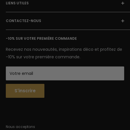
LIENS UTILES
Blog Street Art
Politique de Retour
FAQ
Mentions Légales & CGU
CONTACTEZ-NOUS
Avis clients
Conditions Générales de Vente
Suivi de colis
E-mail: contact@street-art-galerie.com
Nous contacter
-10% SUR VOTRE PREMIÈRE COMMANDE
7 jours sur 7
Semaine : 9h-18h | Week-end 9h-12h
Recevez nos nouveautés, inspirations déco et profitez de
-10% sur votre première commande.
Votre email
S'inscrire
Nous acceptons