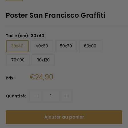
Poster San Francisco Graffiti
Taille (cm):
30x40
30x40
40x60
50x70
60x80
70x100
80x120
Prix
€24,90
Prix:
réduit
Quantité:
Ajouter au panier