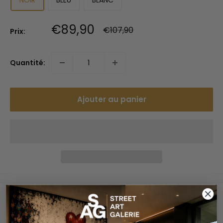
Prix
€89,90
Prix
€107,90
Prix:
normal
réduit
Quantité:
Ajouter au panier
Paiements sécurisés