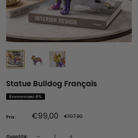
Statue Bulldog Français
Economisez 8%
Prix
€99,00
Prix
€107,90
Prix:
normal
réduit
Quantité: