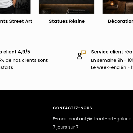
cieras forcément ce
chien ballon noir et
tues en résine
. Nous te proposons aussi
ts Street Art
Statues Résine
Décoration
ons
. Celles-ci sont sélectionnées avec
rt.
s client 4,9/5
Service client réa
% de nos clients sont
En semaine 9h - 18
isfaits
Le week-end 9h - 1
CONTACTEZ-NOUS
E-mail: contact@street-art-galerie
7 jours sur 7