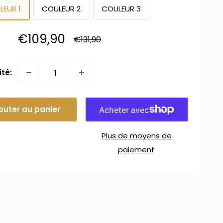
LEUR 1
COULEUR 2
COULEUR 3
Prix
€109,90
Prix
€131,90
normal
réduit
té:
outer au panier
Plus de moyens de
paiement