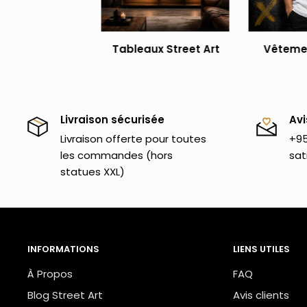
Tu aimes cette statue en résine ? Alors tu appré
blanc
. Consulte également l'ensemble de nos
sta
Tableaux Street Art
Vêtemen
de prendre connaissance de toutes nos
décorati
attention et toujours autour du thème du street a
Livraison sécurisée
Avi
Livraison offerte pour toutes
+95
les commandes (hors
sat
statues XXL)
INFORMATIONS
LIENS UTILES
À Propos
FAQ
Blog Street Art
Avis clients