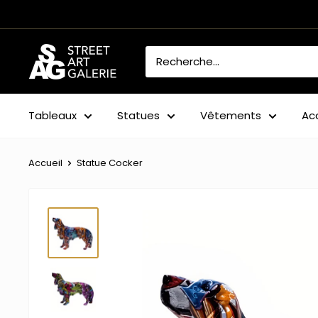
Passer
au
contenu
Street
Art
Galerie
Tableaux
Statues
Vêtements
Ac
Accueil
Statue Cocker