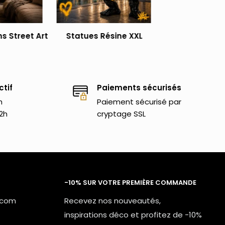
s Street Art
Statues Résine XXL
ctif
Paiements sécurisés
h
Paiement sécurisé par
2h
cryptage SSL
-10% SUR VOTRE PREMIÈRE COMMANDE
.com
Recevez nos nouveautés,
inspirations déco et profitez de -10%