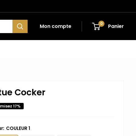
0
Mon compte
Panier
tue Cocker
misez 17%
ur:
COULEUR 1