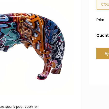
COU
Prix:
Quanti
Aj
tre souris pour zoomer