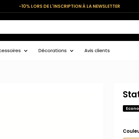
-10% LORS DE L'INSCRIPTION À LA NEWSLETTER
cessoires
Décorations
Avis clients
Sta
Econo
Coule