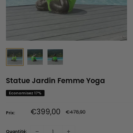
Statue Jardin Femme Yoga
Economisez 17%
Prix
€399,00
Prix
€478,90
Prix:
normal
réduit
Quantité: