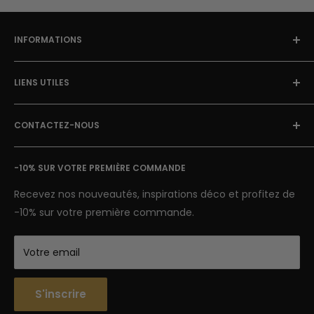
INFORMATIONS
À Propos
LIENS UTILES
Blog Street Art
Politique de Retour
FAQ
Mentions Légales & CGU
CONTACTEZ-NOUS
Avis clients
Conditions Générales de Vente
Suivi de colis
E-mail: contact@street-art-galerie.com
Nous contacter
-10% SUR VOTRE PREMIÈRE COMMANDE
7 jours sur 7
Semaine : 9h-18h | Week-end 9h-12h
Recevez nos nouveautés, inspirations déco et profitez de
-10% sur votre première commande.
Votre email
S'inscrire