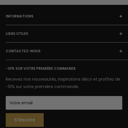
cm.
INFORMATIONS
À Propos
LIENS UTILES
Blog Street Art
Politique de Retour
FAQ
Mentions Légales & CGU
CONTACTEZ-NOUS
Avis clients
Conditions Générales de Vente
Suivi de colis
E-mail: contact@street-art-galerie.com
Nous contacter
-10% SUR VOTRE PREMIÈRE COMMANDE
7 jours sur 7
Semaine : 9h-18h | Week-end 9h-12h
Recevez nos nouveautés, inspirations déco et profitez de
-10% sur votre première commande.
Votre email
S'inscrire