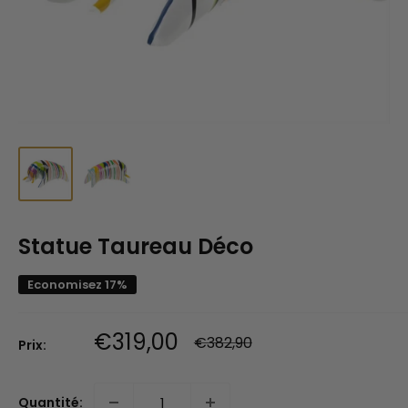
Statue Taureau Déco
Economisez 17%
Prix
€319,00
Prix
€382,90
Prix:
normal
réduit
Quantité: