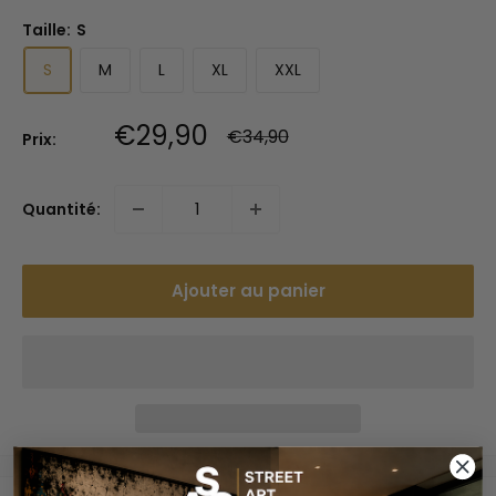
Taille:
S
S
M
L
XL
XXL
Prix
€29,90
Prix
€34,90
Prix:
normal
réduit
Quantité:
Ajouter au panier