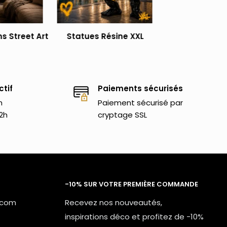
s Street Art
Statues Résine XXL
ctif
Paiements sécurisés
h
Paiement sécurisé par
2h
cryptage SSL
-10% SUR VOTRE PREMIÈRE COMMANDE
.com
Recevez nos nouveautés,
inspirations déco et profitez de -10%