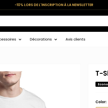
-10% LORS DE L'INSCRIPTION À LA NEWSLETTER
cessoires
Décorations
Avis clients
T-S
Econo
Color: