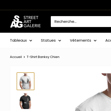
Passer
au
contenu
Street
Art
Galerie
Tableaux
Statues
Vêtements
Ac
Accueil
T-Shirt Banksy Chien