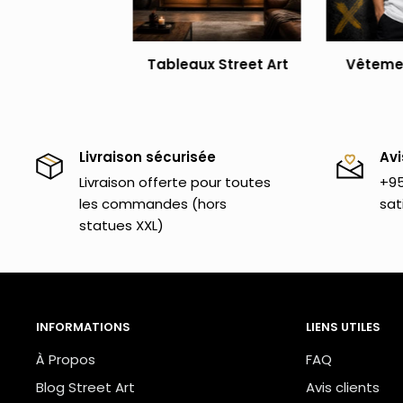
à réfléchir. Ce t-shirt Banksy reprend l'une de ces r
Complète ta garde robe en commandant égalemen
Tableaux Street Art
Vêtemen
un panda avec des pistolets
. Tu pourras ainsi varie
t-shirts graffiti. Si tu souhaites découvrir encore d'
un tour sur
l'ensemble de notre collection
!
Livraison sécurisée
Avi
Nous t'invitons également à découvrir l'ensemble
Livraison offerte pour toutes
+95
le look streetwear.
les commandes (hors
sat
statues XXL)
INFORMATIONS
LIENS UTILES
À Propos
FAQ
Blog Street Art
Avis clients