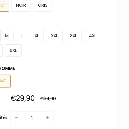
NC
NOIR
GRIS
S
M
L
XL
XXL
3XL
4XL
6XL
HOMME
ME
Prix
€29,90
Prix
€34,90
normal
réduit
té: