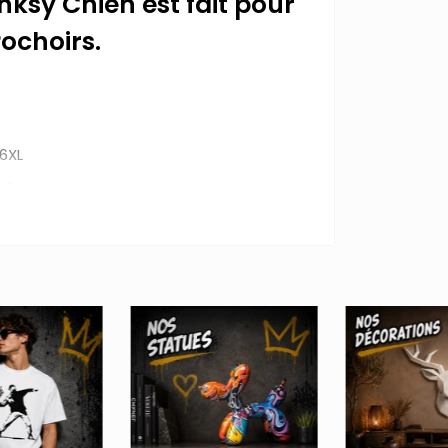
anksy Chien est fait pour
Pochoirs.
 6XL
°C
irts street art sont fabriqués 100% en
ilement à la taille de chaque individu.
 de résister face aux différents lavages
alité du tissu !
pour habitude de dessiner des pochoirs
 sur des faits d'actualité qui poussent