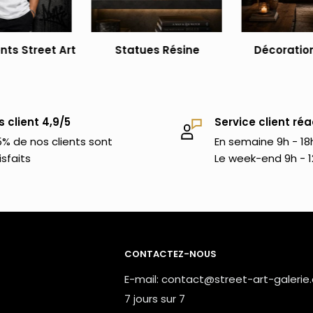
éalisations.
t ce tee shirt de Banksy représentant
ts Street Art
Statues Résine
Décoration
r les plaisir et choisir entre tes différents
autres t-shirts art, nous t'invitons à faire
s client 4,9/5
Service client réa
 de nos
vêtements street art
inspirés par
% de nos clients sont
En semaine 9h - 18
isfaits
Le week-end 9h - 1
CONTACTEZ-NOUS
E-mail: contact@street-art-galerie
7 jours sur 7