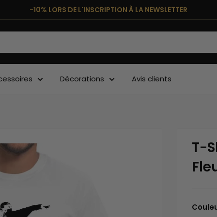
-10% LORS DE L'INSCRIPTION À LA NEWSLETTER
cessoires
Décorations
Avis clients
T-S
Fle
Coule