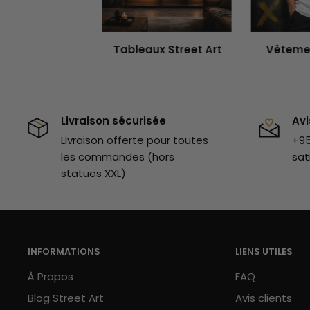
à réfléchir. Ce t-shirt Banksy reprend l'une de ces r
Complète ta garde robe en commandant égalemen
Tableaux Street Art
Vêtemen
laissant s'échapper un ballon
. Tu pourras ainsi vari
t-shirts graffiti. Si tu souhaites découvrir encore d'
un tour sur
l'ensemble de notre collection
!
Livraison sécurisée
Avi
Nous t'invitons également à découvrir l'ensemble
Livraison offerte pour toutes
+95
le look streetwear.
les commandes (hors
sat
statues XXL)
INFORMATIONS
LIENS UTILES
À Propos
FAQ
Blog Street Art
Avis clients