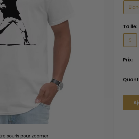
Blan
Taille:
S
Prix:
Quanti
Aj
tre souris pour zoomer