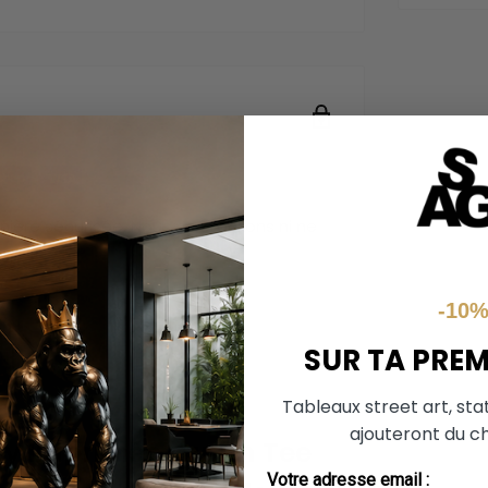
ière sécurisée. Nous ne stockons ni ne
e.
-10
SUR TA PRE
Tableaux street art, sta
ajouteront du ch
sy Imprimée sur un Tee
Votre adresse email :