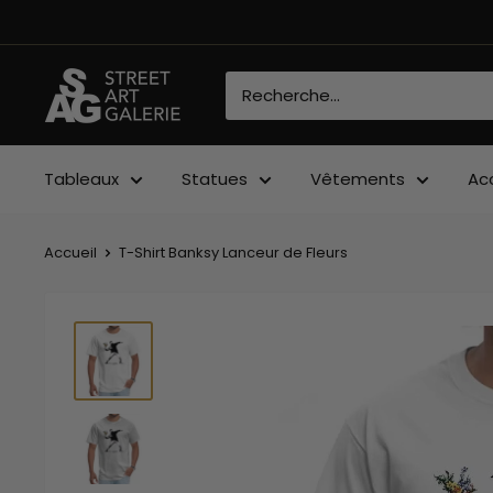
Passer
au
contenu
Street
Art
Galerie
Tableaux
Statues
Vêtements
Ac
Accueil
T-Shirt Banksy Lanceur de Fleurs