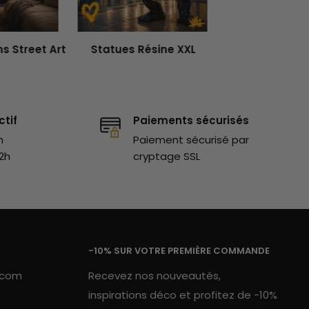
s Street Art
Statues Résine XXL
ctif
Paiements sécurisés
h
Paiement sécurisé par
2h
cryptage SSL
-10% SUR VOTRE PREMIÈRE COMMANDE
.com
Recevez nos nouveautés,
inspirations déco et profitez de -10%