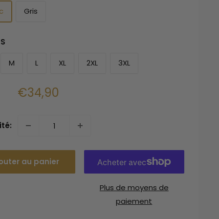
c
Gris
S
M
L
XL
2XL
3XL
Prix
€34,90
réduit
té:
outer au panier
Plus de moyens de
paiement