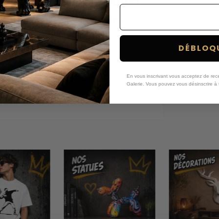
anksy Lanceur de Fleurs
l'Artiste aux Pochoirs.
DÉBLOQU
En vous inscrivant vous acceptez de recev
Galerie.
Vous pouvez vous désinscrire à 
°C
tous nos t-shirts street art sont fabriqués
ptent facilement à la taille de chaque
on permet de résister face aux différents
par la qualité du tissu !
pour habitude de dessiner des pochoirs
 sur des faits d'actualité qui poussent