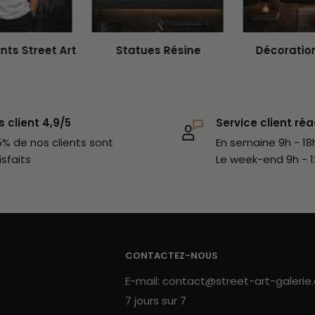
éalisations.
t ce tee shirt de Banksy d'une
fillette
ts Street Art
Statues Résine
Décoration
er les plaisir et choisir entre tes différents
autres t-shirts art, nous t'invitons à faire
s client 4,9/5
Service client réa
 de nos
vêtements street art
inspirés par
% de nos clients sont
En semaine 9h - 18
isfaits
Le week-end 9h - 1
CONTACTEZ-NOUS
E-mail: contact@street-art-galerie
7 jours sur 7