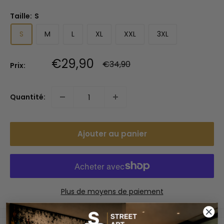
Taille:
S
S
M
L
XL
XXL
3XL
Prix
€29,90
Prix
€34,90
Prix:
normal
réduit
Quantité:
Ajouter au panier
Plus de moyens de paiement