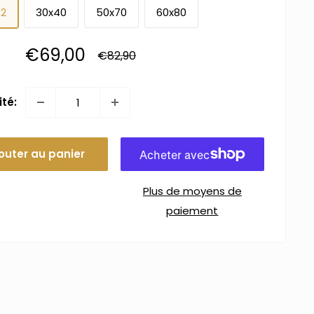
32
30x40
50x70
60x80
Prix
€69,00
Prix
€82,90
normal
réduit
té:
outer au panier
Plus de moyens de
paiement