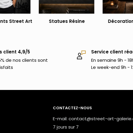
 tableau de Banksy, tu aimeras
 Rends aussi visite à l'ensemble de nos
ts Street Art
Statues Résine
Décoration
i iront à merveille dans ta décoration
s client 4,9/5
Service client réa
% de nos clients sont
En semaine 9h - 18
isfaits
Le week-end 9h - 1
CONTACTEZ-NOUS
E-mail: contact@street-art-galerie
7 jours sur 7