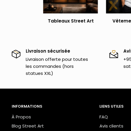
avec des papillons sur les lèvres
! Si tu as aimé ce
certainement l'ensemble de nos
toiles street art
.
Tableaux Street Art
Vêtemen
décorations, tu y trouveras des
objets originaux
qu
d'intérieur.
Livraison sécurisée
Avi
Livraison offerte pour toutes
+95
les commandes (hors
sat
statues XXL)
INFORMATIONS
LIENS UTILES
À Propos
FAQ
Blog Street Art
Avis clients