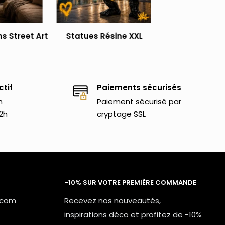
s Street Art
Statues Résine XXL
ctif
Paiements sécurisés
h
Paiement sécurisé par
2h
cryptage SSL
-10% SUR VOTRE PREMIÈRE COMMANDE
.com
Recevez nos nouveautés,
inspirations déco et profitez de -10%