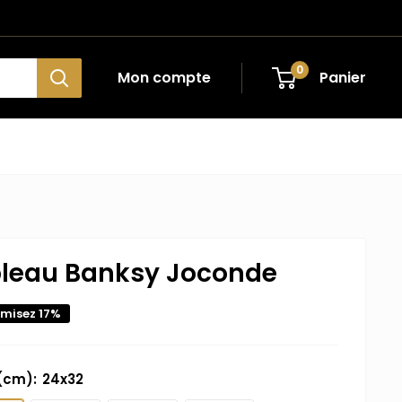
0
Mon compte
Panier
leau Banksy Joconde
misez 17%
 (cm):
24x32