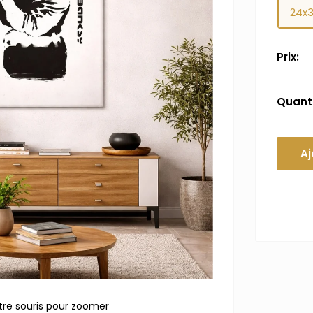
24x
Prix:
Quanti
Aj
tre souris pour zoomer