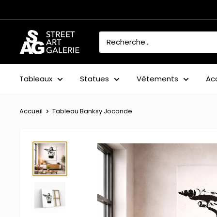
Passer
au
contenu
Street
Art
Galerie
Tableaux
Statues
Vêtements
Ac
Accueil
Tableau Banksy Joconde