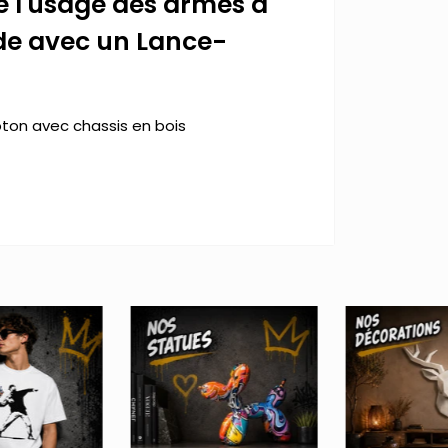
ue l'usage des armes à
de avec un Lance-
oton avec chassis en bois
'image sont réfléchis et tendus autour du
un message important ! Le street
ravers ses œuvres. Il utilise
er ses peintures. Banksy est sans doutes
ent regarder ce tableau d'une
bouche