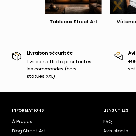
objets originaux
qui iront à merveille dans ta décora
Tableaux Street Art
Vêtemen
Livraison sécurisée
Avi
Livraison offerte pour toutes
+95
les commandes (hors
sat
statues XXL)
INFORMATIONS
LIENS UTILES
À Propos
FAQ
Blog Street Art
Avis clients