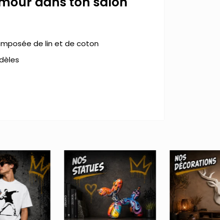
umour dans ton salon
omposée de lin et de coton
idèles
e un message important ! Le street
ravers ses œuvres. Il utilise
er ses peintures. Banksy est sans doute
ent regarder ce
tableau
Banksy
c
razy
meras certainement l'ensemble de nos
e nos décorations, tu y trouveras des