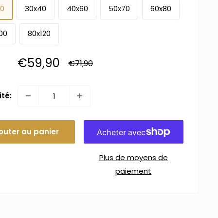
30
30x40
40x60
50x70
60x80
00
80x120
Prix
€59,90
Prix
€71,90
normal
réduit
té:
outer au panier
Plus de moyens de
paiement