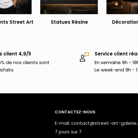
tion d'intérieur.
ts Street Art
Statues Résine
Décoration
s client 4,9/5
Service client réa
% de nos clients sont
En semaine 9h - 18
isfaits
Le week-end 9h - 1
CONTACTEZ-NOUS
E-mail: contact@street-art-galerie
7 jours sur 7