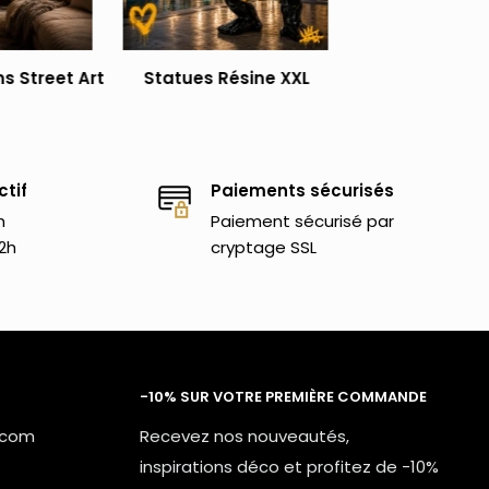
s Street Art
Statues Résine XXL
ctif
Paiements sécurisés
h
Paiement sécurisé par
2h
cryptage SSL
-10% SUR VOTRE PREMIÈRE COMMANDE
.com
Recevez nos nouveautés,
inspirations déco et profitez de -10%