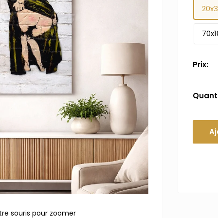
20x
70x1
Prix:
Quanti
Aj
tre souris pour zoomer