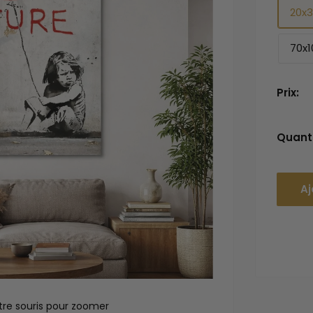
20x
70x1
Prix:
Quanti
Aj
tre souris pour zoomer