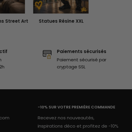
s Street Art
Statues Résine XXL
ctif
Paiements sécurisés
h
Paiement sécurisé par
2h
cryptage SSL
-10% SUR VOTRE PREMIÈRE COMMANDE
.com
Recevez nos nouveautés,
inspirations déco et profitez de -10%