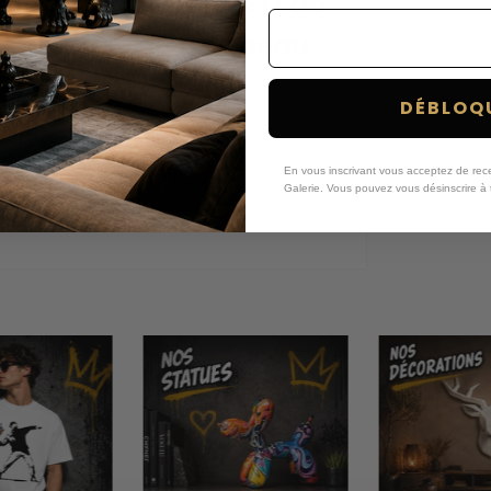
 main et formant le O de
rieur avec ce très beau
 !
DÉBLOQU
omposée de lin et de coton
idèles
En vous inscrivant vous acceptez de recev
Galerie.
Vous pouvez vous désinscrire à 
 un message important ! Le street
ravers ses œuvres. Il utilise
er ses peintures. Banksy est sans doutes
ment regarder
reproduction de Banksy
ce tableau de Banksy, tu aimeras