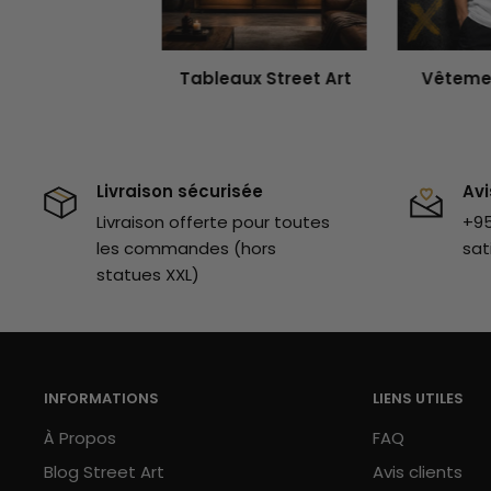
certainement l'ensemble de nos
toiles street art
.
décorations, tu y trouveras des
objets originaux
qu
Tableaux Street Art
Vêtemen
d'intérieur.
Livraison sécurisée
Avi
Livraison offerte pour toutes
+95
les commandes (hors
sat
statues XXL)
INFORMATIONS
LIENS UTILES
À Propos
FAQ
Blog Street Art
Avis clients