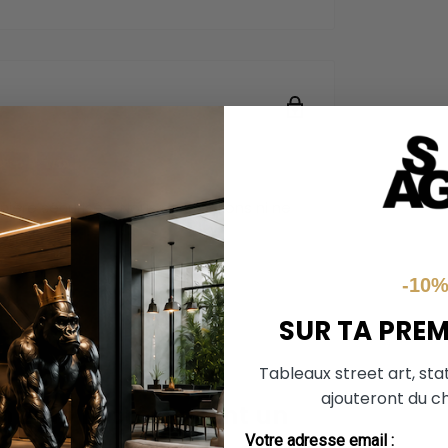
ière sécurisée. Nous ne stockons ni ne
e.
-10
SUR TA PRE
Tableaux street art, sta
ajouteront du ch
en 2010 représentant un
Votre adresse email :