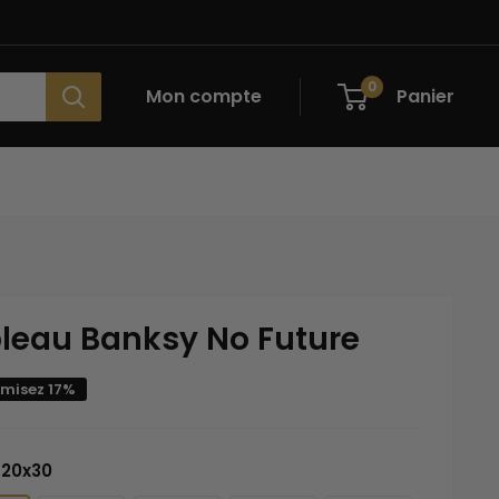
0
Mon compte
Panier
leau Banksy No Future
misez 17%
20x30