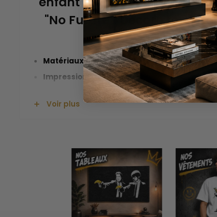
enfant tenant un Ballon à la
"No Future". Décore ton inté
Tableau
Matériaux de haute qualité :
toile "Canvas" c
Impression de qualité :
Couleurs chaudes et f
Décore
et
anime
n'importe quelle pièce
Voir plus
Emballage soigné et de qualité
LIVRAISON GRATUITE
Ce magnifique
tableau Banksy no future
dégage
artiste anglais aime pousser les gens à réfléchir à t
principalement la technique du pochoir pour réalis
l’un des artistes de street art les plus connus.
Après avoir contemplé cette œuvre, viens égale
représentant un homme cagoulé
! Si tu as aimé 