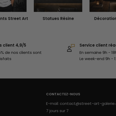
 Rends aussi visite à l'ensemble de nos
i iront à merveille dans ta décoration
ts Street Art
Statues Résine
Décoration
s client 4,9/5
Service client réa
% de nos clients sont
En semaine 9h - 18
isfaits
Le week-end 9h - 1
CONTACTEZ-NOUS
E-mail: contact@street-art-galerie
7 jours sur 7