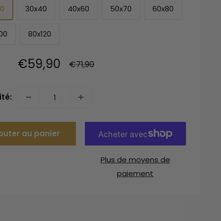
30
30x40
40x60
50x70
60x80
00
80x120
Prix
€59,90
Prix
€71,90
normal
réduit
té:
outer au panier
Plus de moyens de
paiement