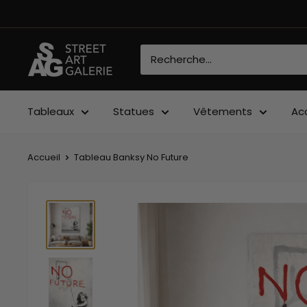
Passer
au
contenu
Street
Art
Galerie
Tableaux
Statues
Vêtements
Ac
Accueil
Tableau Banksy No Future