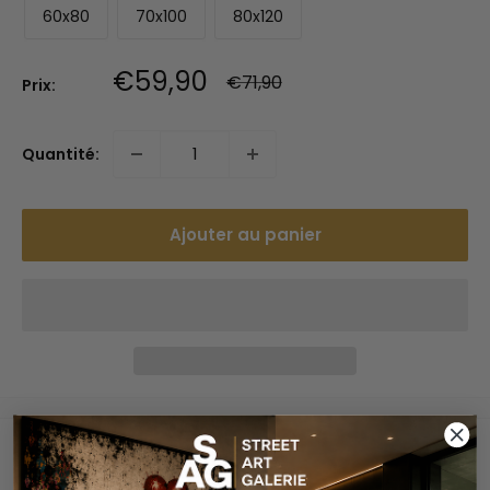
60x80
70x100
80x120
Prix
€59,90
Prix
€71,90
Prix:
normal
réduit
Quantité:
Ajouter au panier
Paiements sécurisés