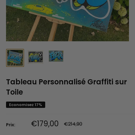
Tableau Personnalisé Graffiti sur
Toile
Economisez 17%
Prix
€179,00
Prix
€214,90
Prix:
normal
réduit