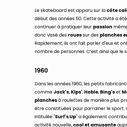
Le skateboard est apparu sur la
côte cal
début des années 50. Cette activité a ét
continuer à pratiquer leur
passion
même l
donc vissé des
roues
sur des
planches e
Rapidement, ils ont fait parler d'eux et o
nombre de personnes. C’est ainsi que le s
1960
Dans les années 1960, les petits fabrican
comme
Jack's
,
Kips'
,
Hobie
,
Bing's
et
M
planches
à roulettes de manière plus p
être constituées pour parrainer le sport.
intitulée "
Surf's Up
" a également contrib
activité nouvelle,
cool et amusante
aupr