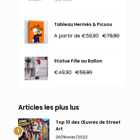
réduit
Tableau Hermès & Picsou
Prix
Prix
A partir de €59,90
€79,90
réduit
normal
Statue Fille au Ballon
Prix
Prix
€49,90
€59,90
réduit
normal
Articles les plus lus
Top 10 des Œuvres de Street
Art
26/février/2022