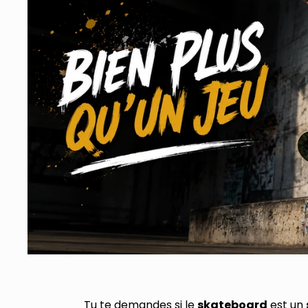
Tu te demandes si le
skateboard
est un