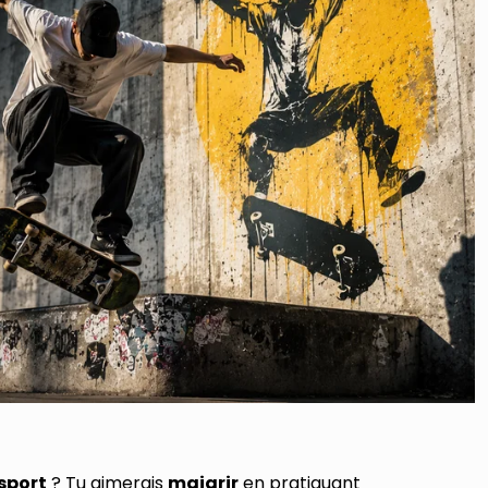
sport
? Tu aimerais
maigrir
en pratiquant