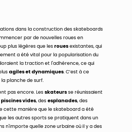
rations dans la construction des skateboards
mmencer par de nouvelles roues en
oup plus légères que les
roues
existantes, qui
gement a été vital pour la popularisation du
oraient la traction et l'adhérence, ce qui
plus
agiles et dynamiques
. C’est à ce
la planche de surf.
ent pas encore. Les
skateurs
se réunissaient
s
piscines vides
, des
esplanades
, des
 de cette manière que le skateboard a été
 que les autres sports se pratiquent dans un
ns n'importe quelle zone urbaine où il y a des