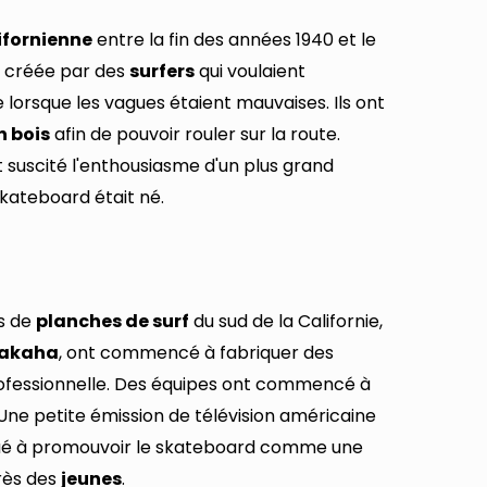
ifornienne
entre la fin des années 1940 et le
é créée par des
surfers
qui voulaient
orsque les vagues étaient mauvaises. Ils ont
n bois
afin de pouvoir rouler sur la route.
nt suscité l'enthousiasme d'un plus grand
kateboard était né.
ts de
planches de surf
du sud de la Californie,
akaha
, ont commencé à fabriquer des
rofessionnelle. Des équipes ont commencé à
 Une petite émission de télévision américaine
ué à promouvoir le skateboard comme une
ès des
jeunes
.