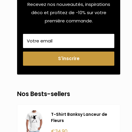
Recevez nos nouveautés, inspirations
déco et profitez de -10% sur votre
première commande.
Votre email
S'inscrire
Nos Bests-sellers
T-Shirt Banksy Lanceur de
Fleurs
Prix
€34,90