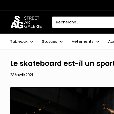
Passer
au
contenu
Street
Art
Galerie
Tableaux
Statues
Vêtements
Ac
Le skateboard est-il un sport
23/avril/2021