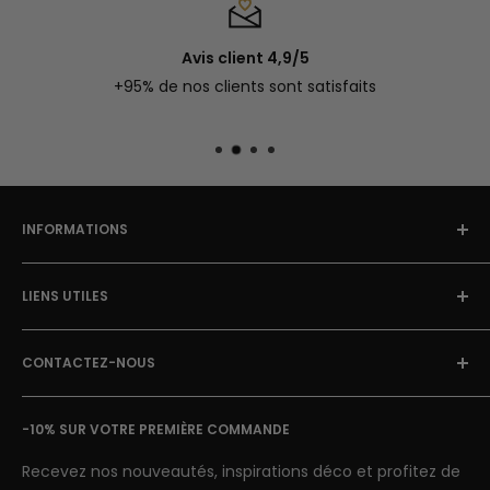
Avis client 4,9/5
+95% de nos clients sont satisfaits
INFORMATIONS
À Propos
LIENS UTILES
Blog Street Art
Politique de Retour
FAQ
Mentions Légales & CGU
CONTACTEZ-NOUS
Avis clients
Conditions Générales de Vente
Suivi de colis
E-mail: contact@street-art-galerie.com
Nous contacter
-10% SUR VOTRE PREMIÈRE COMMANDE
7 jours sur 7
Semaine : 9h-18h | Week-end 9h-12h
Recevez nos nouveautés, inspirations déco et profitez de