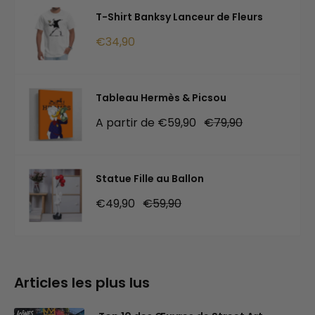
T-Shirt Banksy Lanceur de Fleurs
Prix
€34,90
réduit
Tableau Hermès & Picsou
Prix
Prix
A partir de €59,90
€79,90
réduit
normal
Statue Fille au Ballon
Prix
Prix
€49,90
€59,90
réduit
normal
Articles les plus lus