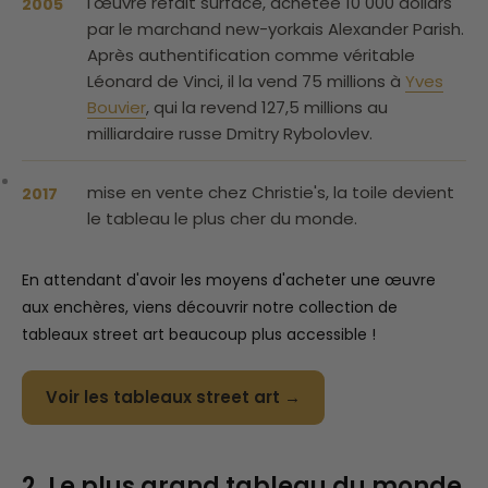
l'œuvre refait surface, achetée 10 000 dollars
2005
par le marchand new-yorkais Alexander Parish.
Après authentification comme véritable
Léonard de Vinci, il la vend 75 millions à
Yves
Bouvier
, qui la revend 127,5 millions au
milliardaire russe Dmitry Rybolovlev.
mise en vente chez Christie's, la toile devient
2017
le tableau le plus cher du monde.
En attendant d'avoir les moyens d'acheter une œuvre
aux enchères, viens découvrir notre collection de
tableaux street art beaucoup plus accessible !
Voir les tableaux street art →
2. Le plus grand tableau du monde