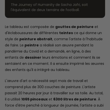
The Journey of Humanity de Sacha Jafri, soit
l'équivalent de deux terrains de football.
Le tableau est composée de
gouttes de peinture
et
d'éclaboussures de différentes
teintes
ce qui donne un
style de
peinture abstrait
, comme l'artiste à l'habitude
de faire. Le
peintre
a réalisé son œuvre pendant la
pandémie du Covid et a demandé, en ligne, à des
enfants de
dessiner
leurs émotions et comment ils se
sentaient en ce moment. Il a ensuite imprimé les œuvres
des enfants qu'il a intégré au tableau.
L'œuvre d'art a nécessité sept mois de travail et
comprend plus de 300 couches de peinture. L'artiste
passait 20 heures par jour à travailler sur sa toile. Au total,
il a utilisé
1065 pinceaux
et
6300 litres de peinture
. À
force d'être penché à longueur de journée, l'artiste a subi