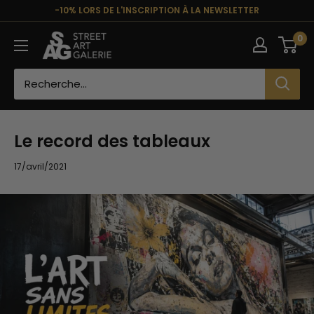
Passer
-10% LORS DE L'INSCRIPTION À LA NEWSLETTER
au
Street
0
contenu
Art
Galerie
Le record des tableaux
17/avril/2021