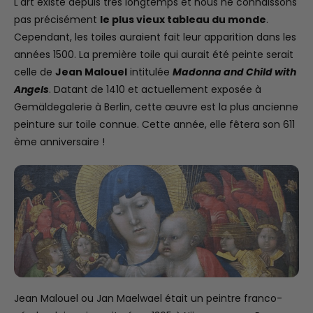
L'art existe depuis très longtemps et nous ne connaissons
pas précisément
le plus vieux tableau du monde
.
Cependant, les toiles auraient fait leur apparition dans les
années 1500. La première toile qui aurait été peinte serait
celle de
Jean Malouel
intitulée
Madonna and Child with
Angels
. Datant de 1410 et actuellement exposée à
Gemäldegalerie à Berlin, cette œuvre est la plus ancienne
peinture sur toile connue. Cette année, elle fêtera son 611
ème anniversaire !
Jean Malouel ou Jan Maelwael était un peintre franco-