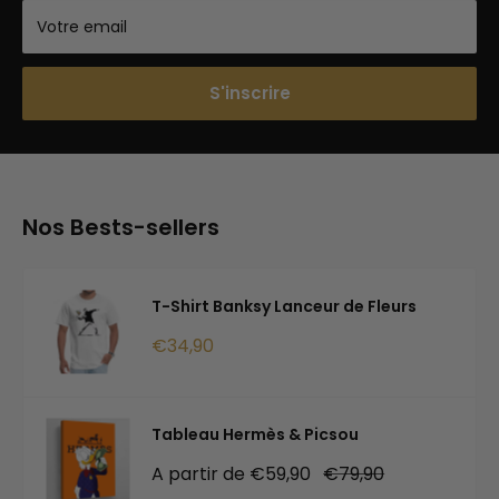
Votre email
S'inscrire
Nos Bests-sellers
T-Shirt Banksy Lanceur de Fleurs
Prix
€34,90
réduit
Tableau Hermès & Picsou
Prix
Prix
A partir de €59,90
€79,90
réduit
normal