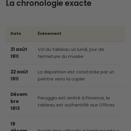
La chronologie exacte
Date
Événement
21 août
Vol du tableau un lundi, jour de
1911
fermeture du musée
22 août
La disparition est constatée par un
1911
peintre venu la copier
Décem
Peruggia est arrêté à Florence, le
bre
tableau est authentifié aux Offices
1913
19
décem
Restitution officielle à l'ambassadeur