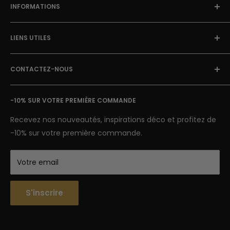
INFORMATIONS
À Propos
LIENS UTILES
Blog Street Art
Politique de Retour
FAQ
Mentions Légales & CGU
CONTACTEZ-NOUS
Avis clients
Conditions Générales de Vente
Suivi de colis
E-mail: contact@street-art-galerie.com
Nous contacter
-10% SUR VOTRE PREMIÈRE COMMANDE
7 jours sur 7
Semaine : 9h-18h | Week-end 9h-12h
Recevez nos nouveautés, inspirations déco et profitez de
-10% sur votre première commande.
Votre email
S'inscrire