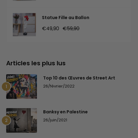
Statue Fille au Ballon
Prix
Prix
€49,90
€59,90
réduit
normal
Articles les plus lus
Top 10 des Œuvres de Street Art
26/février/2022
Banksy en Palestine
26/juin/2021