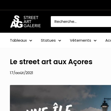
Passer
au
contenu
Street
Art
Galerie
Tableaux
Statues
Vêtements
Ac
Le street art aux Açores
17/août/2021