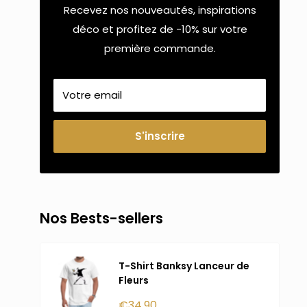
Recevez nos nouveautés, inspirations
déco et profitez de -10% sur votre
première commande.
Votre email
S'inscrire
Nos Bests-sellers
T-Shirt Banksy Lanceur de
Fleurs
Prix
€34,90