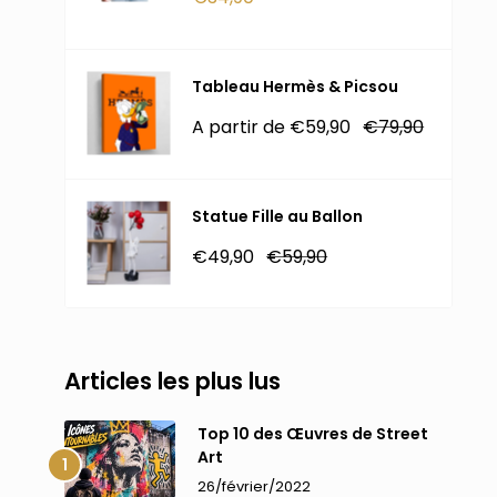
réduit
Tableau Hermès & Picsou
Prix
Prix
A partir de €59,90
€79,90
réduit
normal
Statue Fille au Ballon
Prix
Prix
€49,90
€59,90
réduit
normal
Articles les plus lus
Top 10 des Œuvres de Street
Art
26/février/2022