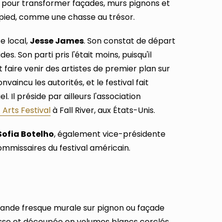
er pour transformer façades, murs pignons et
à pied, comme une chasse au trésor.
te local,
Jesse James
. Son constat de départ
des. Son parti pris l'était moins, puisqu'il
t faire venir des artistes de premier plan sur
onvaincu les autorités, et le festival fait
l. Il préside par ailleurs l'association
 Arts Festival
à Fall River, aux États-Unis.
Sofia Botelho
, également vice-présidente
mmissaires du festival américain.
grande fresque murale sur pignon ou façade
basse et découpée en volumes blancs cerclés