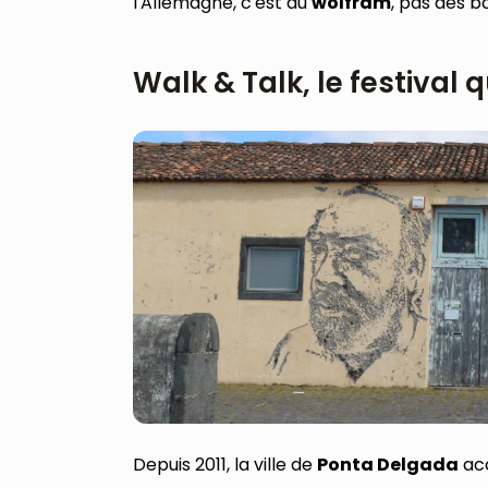
l'Allemagne, c'est du
wolfram
, pas des b
Walk & Talk, le festival 
Depuis 2011, la ville de
Ponta Delgada
acc