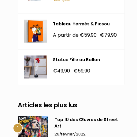
réduit
Tableau Hermès & Picsou
Prix
Prix
A partir de €59,90
€79,90
réduit
normal
Statue Fille au Ballon
Prix
Prix
€49,90
€59,90
réduit
normal
Articles les plus lus
Top 10 des Œuvres de Street
Art
26/février/2022