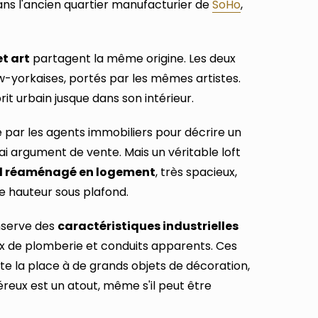
ans l'ancien quartier manufacturier de
SoHo
,
et art
partagent la même origine. Les deux
ew-yorkaises, portés par les mêmes artistes.
rit urbain jusque dans son intérieur.
 par les agents immobiliers pour décrire un
i argument de vente. Mais un véritable loft
el réaménagé en logement
, très spacieux,
e hauteur sous plafond.
nserve des
caractéristiques industrielles
ux de plomberie et conduits apparents. Ces
-10
te la place à de grands objets de décoration,
SUR TA PRE
reux est un atout, même s'il peut être
Tableaux street art, sta