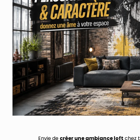
Envie de
créer une ambiance loft
chez t