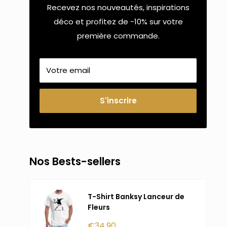
Recevez nos nouveautés, inspirations
déco et profitez de -10% sur votre
première commande.
Votre email
S'inscrire
Nos Bests-sellers
T-Shirt Banksy Lanceur de
Fleurs
Prix
€34,90